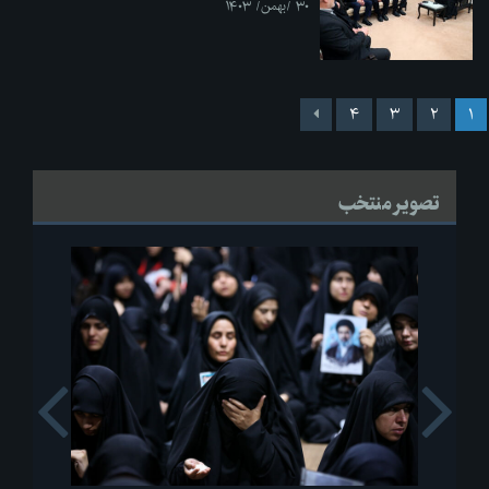
۳۰ /بهمن/ ۱۴۰۳
۴
۳
۲
۱
تصویر منتخب
s
Next