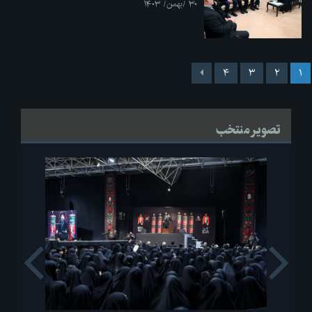
۳۰ /بهمن/ ۱۴۰۳
۴
۳
۲
۱
تصویر منتخب
s
Next