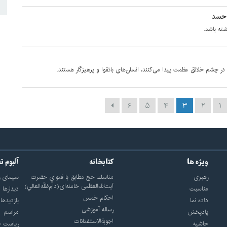
 حسد
ته باشد.
در چشم خلائق عظمت پیدا می‌کنند، انسان‌های باتقوا و پرهیزگار هستند.
۶
۵
۴
۳
۲
۱
ویژه ها
کتابخانه
آلبوم ت
رهبری
مناسك حج مطابق با فتواي حضرت
سيماى ر
آيت‌الله‌العظمى خامنه‌اى(دام‌ظلّه‌العالي)
مناسبت
ديدارها
احکام خمس
داده نما
بازديدها
رساله آموزشی
پادپخش
مراسم
اجوبة‌الاستفتائات
حاشیه
رياست ج