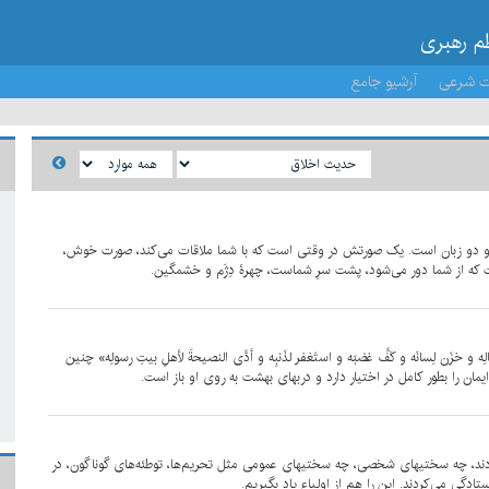
ظم رهبری
ت شرعی
آرشیو جامع
ت و دو زبان است. یک صورتش در وقتی است که با شما ملاقات می‌کند، صورت خوش،
ه از شما دور می‌شود، پشت سرِ شماست، چهرۀ دِژَم و خشمگین.
 و خزَن لِسانَه و کَفَّ غضبَه و استَغفر لذَنبِه و أدَّی النصیحةَ لأهلِ بیتِ رسولِه» چنین
ان را بطور کامل در اختیار دارد و دربهای بهشت به روی او باز است.
کردند، چه سختیهای شخصی، چه سختیهای عمومی مثل تحریم‌ها، توطئه‌های گوناگون، در
ستادگی می‌کردند. این را هم از اولیاء یاد بگیریم.