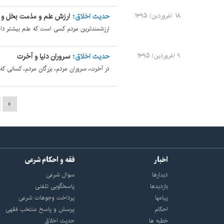
حدیث اخلاق
ارزش علم و مذمت بخل و
۱۸ /فروردین/ ۱۳۹۵
ارزشمندترین مردم کسی است که علم بیشتر داش
حدیث اخلاق
سروران دنیا و آخرت
۹ /فروردین/ ۱۳۹۵
در آخرت، سروران مردم، بزرگان مردم، کسانی که 
اخبار
فقه و احکام شرعی
دیدارها
سوال شرعی
بازديدها
پاسخگویی تلفنی
پيامها
پرداخت وجوهات شرعی
احكام
پرسش و پاسخ منتخب فقهی
خطبه ها
حدیث اخلاق