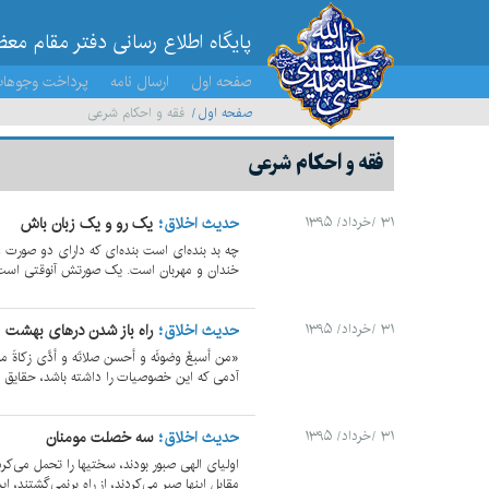
پایگاه اطلاع رسانی دفتر مقام مع
صفحه اول
ارسال نامه
پرداخت وجوها
صفحه اول
فقه و احکام شرعی
فقه و احکام شرعی
حدیث اخلاق
یک رو و یک زبان باش
۳۱ /خرداد/ ۱۳۹۵
چه بد بنده‌ای است بنده‌ای که دارای دو صور
خندان و مهربان است. یک صورتش آنوقتی است ک
حدیث اخلاق
راه باز شدن درهای بهشت
۳۱ /خرداد/ ۱۳۹۵
«من أسبغَ وضوئَه و أحسن صلاتَه و أدَّی زکاةَ مالِه
آدمی که این خصوصیات را داشته باشد، حقایق ایم
حدیث اخلاق
سه خصلت مومنان
۳۱ /خرداد/ ۱۳۹۵
اولیای الهی صبور بودند، سختیها را تحمل می‌
مقابل اینها صبر می‌کردند، از راه برنمی‌گشتند، ای