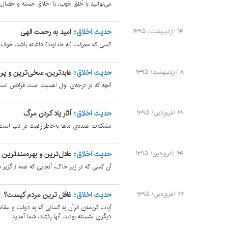
می‌توانید با خُلق خوب، با اخلاق حسنه و خصا
حدیث اخلاق
امید به رحمت الهی
۱۴ /اردیبهشت/ ۱۳۹۵
کسی که معرفت [به خداوند] داشته باشد، خوف [ا
حدیث اخلاق
عابدترین، سخی‌ترین و پره
۸ /اردیبهشت/ ۱۳۹۵
آنچه که در درجه‌ی اول اهمیت است فرائض اس
حدیث اخلاق
آثار یاد کردن مرگ
۳۰ /فروردین/ ۱۳۹۵
مشکلات عمده‌ی ماها به‌خاطر رغبت در دنیا است
حدیث اخلاق
عادل‌ترین و بهره‌مندتری
۲۴ /فروردین/ ۱۳۹۵
آن کسی که در زیر خاک، آنجایی که همه ناگزیر سر
حدیث اخلاق
غافل ترین مردم کیست؟
۲۲ /فروردین/ ۱۳۹۵
آیات کریمه‌ی قرآن به کسانی که به دولت و مقام
دیگری نشسته بودند، آنها رفتند، شما آمدید.