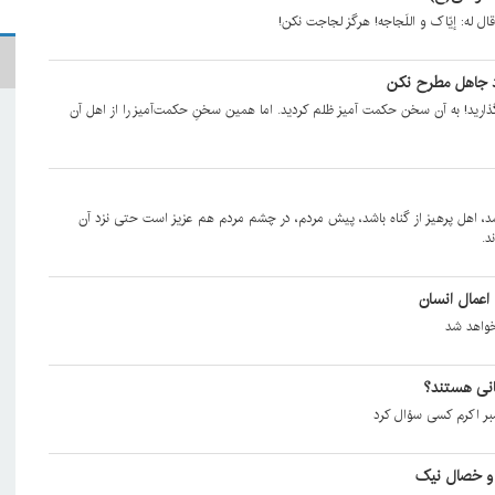
ه: إیّاک و اللَجاجه! هرگز لجاجت نکن!
اد جاهل مطرح نکن
ذارید! به آن سخن حکمت آمیز ظلم کردید. اما همین سخنِ حکمت‌آمیز را از اهل آن
شد، اهل پرهیز از گناه باشد، پیش مردم، در چشم مردم هم عزیز است حتی نزد آن
د.
عمال انسان
خواهد شد
انی هستند؟
مبر اکرم کسی سؤال کرد
 و خصال نیک