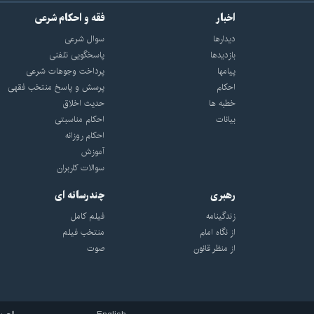
اخبار
فقه و احکام شرعی
دیدارها
سوال شرعی
بازديدها
پاسخگویی تلفنی
پيامها
پرداخت وجوهات شرعی
احكام
پرسش و پاسخ منتخب فقهی
خطبه ها
حدیث اخلاق
بیانات
احکام مناسبتی
احکام روزانه
آموزش
سوالات کاربران
رهبری
چندرسانه ای
زندگینامه
فیلم کامل
از نگاه امام
منتخب فیلم
از منظر قانون
صوت