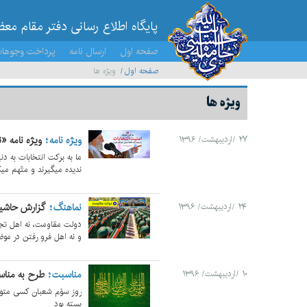
پایگاه اطلاع رسانی دفتر مقام مع
صفحه اول
ارسال نامه
پرداخت وجوها
صفحه اول
ویژه ها
ویژه ها
ویژه نامه
ویژه نامه «ت
۲۷ /اردیبهشت/ ۱۳۹۶
ما به برکت انتخابات به د
ندیده میگیرند و متّهم میک
نماهنگ
گزارش حاشیه
۲۴ /اردیبهشت/ ۱۳۹۶
دولت مقاومت، نه اهل تج
و نه اهل فرو رفتن در موض
مناسبت
طرح به مناسب
۱۰ /اردیبهشت/ ۱۳۹۶
روز سوّم شعبان کسی متولد
بسته بود