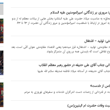
؛ مروری بر زندگانی امیرالمومنین علیه السلام
 محاق» به مناسبت میلاد حضرت علی علیه السّلام؛ بخش هایی از بیانات معظم له از بدو
پیروزی انقلاب اسلامی تا به امروز در ارتباط با شخصیت امیرالمؤمنین و مرور زندگانی آن حضرت از ۱۳ تا ۶۳
تی: تولید - اشتغال
د مقاومتی: تولید - اشتغال» قرار میدهم؛ یعنی اقتصاد مقاومتی عنوان کلّی است، بعد
وع نقاطی است که بایستی همه بر روی آن متمرکز بشوند
نی جناب آقای علی حنیفه در حضور رهبر معظم انقلاب
ناب آقای حنیفه» در آستانه میلاد فاطمه صدیقه سلام الله علیها
اس از خدمت»
در قدردانی از زحمات دست اندرکاران خدمات و سفرهای نوروزی به مردم
سبت وفات حضرت ام البنین(س)