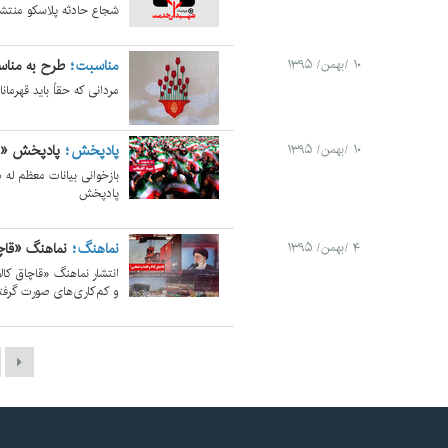
شجاع حادثه پلاسکو منتش
مناسبت
طرح به منا
۱۰ /بهمن/ ۱۳۹۵
مردانی که حقاً باید قهرمان
پادپخش
پادپخش «عی
۱۰ /بهمن/ ۱۳۹۵
بازخوانی بیانات معظم له د
پادپخش
نماهنگ
نماهنگ «قاچاق
۴ /بهمن/ ۱۳۹۵
انتشار نماهنگ «قاچاق کالا 
و کم‌کاری‌های صورت گرفته