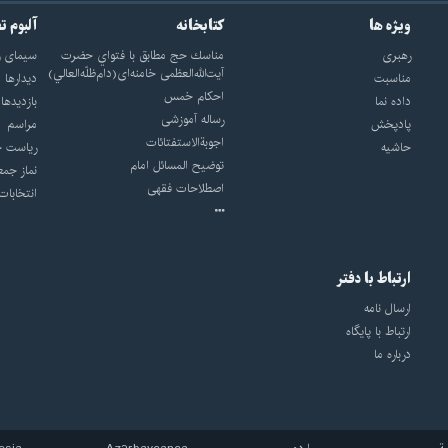
ویژه ها
کتابخانه
آلبوم ت
رهبری
مناسك حج مطابق با فتواي حضرت
سيماى ر
آيت‌الله‌العظمى خامنه‌اى(دام‌ظلّه‌العالي)
مناسبت
ديدارها
احکام خمس
داده نما
بازديدها
رساله آموزشی
پادپخش
مراسم
اجوبة‌الاستفتائات
حاشیه
رياست ج
توضيح المسائل امام
نماز جمع
اصطلاحات فقهى
انتخابات
ارتباط با دفتر
ارسال نامه
ارتباط با پایگاه
درباره ما