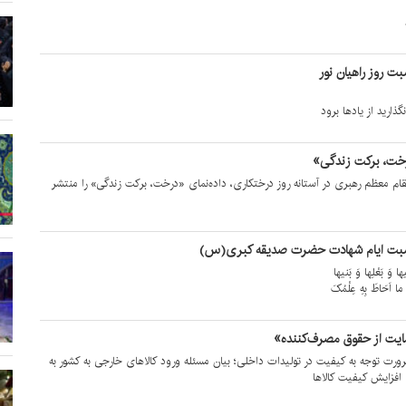
ت روز راهیان نور
ذارید از یادها برود
رخت، برکت زندگی»
مقام معظم رهبری در آستانه روز درختکاری، داده‌نمای «درخت، برکت زندگی» را منتشر
سبت ایام شهادت حضرت صدیقه کبری(س)
ها وَ بَعْلِها وَ بَنیها
ِ ما اَحَاطَ بِهِ عِلْمُکَ
یت از حقوق مصرف‌کننده»
ورت توجه به کیفیت در تولیدات داخلی؛ بیان مسئله ورود کالاهای خارجی به کشور به
 افزایش کیفیت کالاها