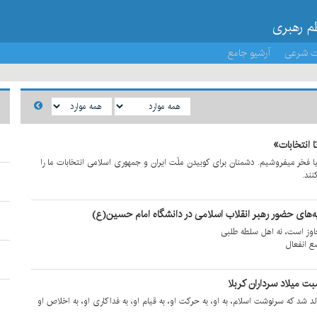
ظم رهبری
ت شرعی
آرشیو جامع
ا انتخابات»
نیا فخر میفروشیم. دشمنان برای کوبیدن ملّت ایران و جمهوری اسلامی انتخابات ما را
نند.
‌های حضور رهبر انقلاب اسلامی در دانشگاه امام حسین(ع)
اوز است، نه اهل سلطه طلبی
ع انفعال
ت میلاد سرداران کربلا
 شد که سرنوشت اسلام، به او، به حرکت او، به قیام او، به فداکاری او، به اخلاص او