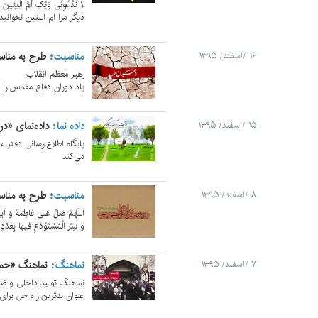
لا تَدْعُوِنِّی وَیْکِ أُمَّ الْبَنِینَ
دیگر مرا ام البنین نخوانید
مناسبت
طرح به مناسب
۱۶ /اسفند/ ۱۳۹۵
رهبر معظم انقلاب
یاد دوران دفاع مقدس را نگ
داده نما
داده‌نمای «د
۱۵ /اسفند/ ۱۳۹۵
پایگاه اطلاع رسانی دفتر 
می‌کند
مناسبت
طرح به منا
۸ /اسفند/ ۱۳۹۵
اَللّهُمَّ صَلِّ عَلی فاطِمَة وَ اَبی
وَ سِرِّ الْمُسْتَوْدَعِ فیها بِعَدَد
نماهنگ
نماهنگ «حما
۷ /اسفند/ ۱۳۹۵
نماهنگ تولید داخلی و ضر
عنوان بدترین راه حل برای