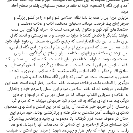
آمد و اين نگاه را تصحيح كرد؛ نه فقط در سطح مسئولان، بلكه در سطح آحاد
مردم.
عزيزان من! اين را همه بدانند؛ نظام اسلامى تنوع اقوام را در كشور بزرگ و
سرفرازمان يك فرصت ميداند. سنتهاى مختلف، آداب و عادات مختلف و
استعدادهاى گوناگون و متنوع، يك فرصت است كه اجزاء گوناگون اين ملت
بتوانند يكديگر را تكميل كنند: با مراودات درست و با همزيستى و اتحاد كامل.
براى ملت ما اين يك افتخار است كه چنين نگاهى به مسئله ى تنوع اقوام دارد.
علت هم اين است كه اسلام منبع الهام اين نظام است و در اين نگاه اسلامى،
بين نژادهاى مختلف و زبانهاى مختلف - ولو از ملتهاى گوناگون - تفاوتى
نيست، چه برسد به اقوام مختلف در ميان يك ملت. نگاه اسلام اين است و نگاه
نظام اسلامى هم اين است. لذاست ما به منطقه ى كُردى - استان كردستان - و
مناطق اقوام ديگر، با نگاه اسلامى نگاه ميكنيم؛ نگاه اسلامى، برادرى و اتحاد و
همدلى و صميميت است؛ هر كسى كه با اين نگاه مخالفت كند و شيوه ى
ديگرى را انتخاب بكند، برخلاف سياست نظام اسلامى رفتار كرده است. همه اين
حقيقت را دريافته اند كه نظام اسلامى، مردم اين استان را مردم خود و وفاداران
به انقلاب و سربازان انقلاب ميداند. لذا در همان دورانى كه در اينجا و جاهاى
ديگر، يك عده ايادى بيگانه به نام مردم كُرد حرفهائى ميزدند - كه مردم كُرد
روحشان از آن حرفها خبر نداشت، آن روزى كه در اين استان و استانهاى همجوار،
دستهاى شيطنت آميز دشمنان به فكر فتنه و برادركشى بودند، خود مردم اين
استان در صفوف مقدم قرار گرفتند؛ ياد مجموعه ى رشيد و پرافتخار پيشمرگان
كُرد مسلمان هرگز از خاطره ى آن كسانى كه مجاهدات آنها را ديدند، نخواهد
رفت. به ارواح آنها - كه پنج هزار و چهارصد شهيد از مردم اين استان به شهادت