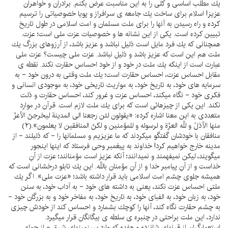
يك مطلب اساسى و كلى را به اين مناسبت عرض بكنم. برادران و خواهران
عزيز! اسلام براى ساخت يك جامعه ى سرافراز و پويا خصوصياتى را ترسيم
كرده و راه رسيدن به آنها را براى ملت مسلمان و امت اسلامى در طول تاريخ
تبيين كرده است. يكى از اين نشانه ها و خصوصيات عزت ملى است؛ عزت.
همچنانى كه يك فرد مايل است ذليل نباشد و عزيز باشد، از آرزوهاى بزرگ يك
ملت هم اين است كه عزيز باشد و ذليل نباشد. عزت ملى چيست؟ عزت ملى
عبارت است از اينكه يك ملت در خود و از خود احساس حقارت نكند. نقطه ى
مقابل احساس عزت، احساس حقارت است؛ يك ملت وقتى به درون خود - به
سرمايه هاى خود، به تاريخ خود، به مواريث تاريخى خود، به موجودى انسانى و
فكرى خود - نگاه ميكند، احساس عزت و غرور كند، احساس حقارت و ذلت
نكند. اين يكى از چيزهائى است كه براى يك ملت لازم است. قرآن در موارد
متعددى به اين معنا اشاره كرده: «يقولون لئن رجعنا الى المدينة ليخرجنّ الأعزّ
منها الأذلّ و للَّه العزّة و لرسوله و للمؤمنين و لكنّ المنافقين لا يعلمون».(۲)
منافقان با خودشان گفتگو ميكردند كه ما عزيزيم و مسلمانها را - كه ذليلند - از
مدينه خارج خواهيم كرد! خداوند به پيغمبر وحى فرستاد كه اينها اينجور
ميگويند، ليكن نميفهمند و نميدانند؛ آنكه عزيز است مؤمنانند؛ عزت از آنِ
خداست و از آنِ پيامبر خدا و از آنِ مؤمنان باللَّه. اين يك تابلو درخشانى است كه
هميشه جلوى چشم امت اسلامى بايد قرار داشته باشد؛ «عزت ملى». اگر يك
ملتى احساس عزت نكند، يعنى به داشته هاى خود - به آداب خود، به سنن
خود، به زبان خود، به الفباى خود، به تاريخ خود، به مفاخر خود و به بزرگان خود -
به چشم حقارت نگاه كند، آنها را كوچك بشمارد و احساس كند از خودش چيزى
ندارد، اين ملت براحتى در چنبره ى سلطه ى بيگانگان قرار ميگيرد.
استعمارگران از قرنهاى شانزده و هفده كه وارد سرزمينهاى شرق - از جمله