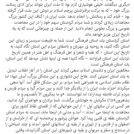
ديگرى ميگفتند. خيلى هوشيارى لازم بود تا ملت ايران بتواند براى اداى رسالت
بزرگ خود - كه به بركت برافراشتن پرچم اسلام بر دوش اين ملت قرار گرفته
بود - قيام كند و رسالتش را انجام بدهد. ملت ايران در اكناف اين كشور بزرگ
مجاهدات زيادى كردند و شما مردم كردستان سهم خود را در اين مجاهدت
عمومى و بزرگ بخوبى انجام داديد. اين از جمله ى چيزهائى است كه به ياد
تاريخ ايران عزيز خواهد ماند.
استان كردستان يك استان فرهنگى است. شما به طبيعت سرسبز و زيباى اين
استان نگاه كنيد، به روحيه ى مهربان و باصفاى مردم اين استان نگاه كنيد، به
تاريخ اين استان - كه علما و شعرا و اهل فرهنگ و اهل هنر در همين تاريخ
نزديكِ اين استان فراوانند - نگاه كنيد؛ همه ى اينها نشان ميدهد كه اين استان،
يك استان فرهنگى است.
مخالفين ايران و دشمنان اسلام، سعى كردند اين استان را در آغاز انقلاب تبديل
به يك استان امنيتى كنند. علاج اين دشوارى و اين مشكل بزرگ، آسان نبود؛ اما
نظام مقتدر اسلامى به همراهى شما مردم، بر اين مشكل فائق آمد. آنها سعى
ميكردند اجزاء ملت ايران را از يكديگر جدا كنند و بين مردم كُرد و مردم فارس و
مردم ترك فاصله بيندازند؛ اما نتوانستند. «و ما يمكرون الّا بأنفسهم و ما
يشعرون»؛(۱) مكرشان به خودشان برگشت. شما برادران و خواهران كُرد بدانيد،
هر كسى در آن سالهاى اول - از اين جوانهائى كه از اقصاى نقاط كشور براى
مجاهدت به اينجا مى آمدند - آمد و مدتى در اينجا ماند، نسبت به مردم استان
كردستان علقه ى قلبى پيدا كرد. جوانان پرشور و پرحماسه اى كه از خراسان و از
اصفهان و از فارس و از تهران و از بقيه ى استانهاى كشور آمدند و چند صباحى را
در سنندج و سقز و مريوان و بقيه ى شهرهاى اين استان گذرانيدند، وقتى