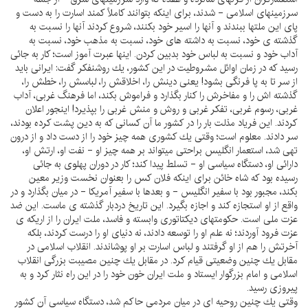
سرزمينهاى اسلامى - شدند، براى اينكه بتوانند كاملاً كمند اسارت را به دست و
پاى اين ملتها ببندند و آنها را اسير خود بكنند، شروع كردند آنها را نسبت به
گذشته ى خود، نسبت به داشته هاى خود، نسبت به مذهب خود، نسبت به
آداب خود و نسبت به لباس خود بدبين كردن. اينها عبرت آموز است؛ كار به جائى
رسيد كه در زمان اوائل مشروطيت در اين كشور، يك روشنفكر گفت: ايرانى بايد
از سر تا به پا فرنگى بشود! يعنى دينش را، اخلاقش را، لباسش را، خطش را،
گذشته اش را و مفاخرش را كنار بگذارد و فراموش بكند، اما فرهنگ غربى، آداب
غربى، رسوم غربى، تفكر غربى و روش و منش غربى را بپذيرد! اينجور اعلان
كردند. اين فرياد مذلت بار را در كشور ما آن كسانى كه به دين پشت كرده بودند،
سر دادند. معلوم است؛ وقتى يك كشورى همه چيز خود را از دست داد و از درون
تهى شد، استعمار انگليس براحتى ميتواند بر همه چيز او - نفت او، ارتش او،
دارائى او، دستگاه سياسى او - تسلط پيدا كند؛ كار در دوران پهلوى به جائى
رسيده بود كه شاه خائن براى اينكه فلان كس را بعنوان نخست وزير معين
بكند، مجبور بود با سفير انگليس - و بعدها با سفير آمريكا - در ميان بگذارد و در
واقع از او استجازه كند و اجازه بگيرد. اين تاريخ دردبار گذشته ى ماست. اين ضد
عزت ملى است. حكومتهاى ديكتاتورى وابسته و فاسد، ملت ايران را از اريكه ى
عزت فرود آوردند؛ نه علم او را توسعه دادند، نه دنياى او را درست كردند، بلكه
آخرتش را هم از او گرفتند و لباس اسارت بر او پوشاندند. انقلاب اسلامى در
مقابل يك چنين وضعيتى قيام كرد. در مقابل يك چنين مصيبت بزرگى انقلاب
اسلامى و امام بزرگوار ايستاد و ملت ايران خون خود را در اين راه نثار كرد و به
پيروزى رسيد.
وقتى يك چنين روحيه اى در ميان مردمى حاكم شد، دستگاه سياسى آن كشور