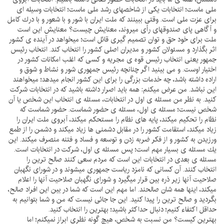
ملى ماست؛ انتخابات يكى از شاخصهاى رشد ملى ماست؛ انتخابات وسيله اى
براى عزت ملى است. وقتى ببينند كه ملت ايران با شور و با شعور و با درك كامل
و آگاهى پاى صندوقهاى رأى ميروند، معنايش چيست؟ معنايش اين است
ملت براى خود حق و توان تصميم گيرى قائل است؛ ميخواهد در آينده ى كشور
اثر بگذارد و مسئولان كشور و مديران اصلى كشور را انتخاب كند. انتخاب رئيس
جمهور يعنى انتخاب رئيس قوه ى مجريه و كسى كه اغلب امكانات كشور در
اختيار اوست. و مى بينيد اگر چنانچه رئيس جمهورى شور و نشاط و شوق و
اراده داشته باشد، چه خدمات بزرگى را براى اين كشور انجام ميدهد؛ ميخواهند
اين نباشد. من عرض ميكنم: همه بايد اصرار داشته باشيد كه در انتخابات شركت
كنيد. به نظر من مسئله ى اول در انتخابات، مسئله ى انتخاب اين شخص يا آن
شخص نيست؛ مسئله ى اول، مسئله ى حضور شماست. حضور شماست كه
نظام را تحكيم ميكند، پايه هاى نظام را مستحكم ميكند، آبروى ملت ايران را
زياد ميكند، استقامت كشور را در مقابل دشمنى ها زياد ميكند و دشمن را از طمع
ورزيدن به كشور و از فكر ضربه زدن و توسعه و فساد و فتنه منصرف ميكند. اين
يك مسئله ى بسيار مهم است؛ پس مسئله ى اول، شركت در انتخابات است.
مسئله ى بعدى در انتخابات اين است كه مردم سعى كنند صالح ترين را
انتخاب كنند. آن كسانى كه نامزد رياست جمهورى ميشوند و در شوراى نگهبان
صلاحيت آنها زير ذره بين قرار ميگيرد و شوراى نگهبان صلاحيت آنها را اعلام
ميكند، اينها همه شان صالحند. اما مهم اين است كه شما در بين اين افراد صالح،
بگرديد و صالح ترين را پيدا كنيد. اين جا جائى نيست كه من و شما بتوانيم به
حداقل اكتفاء كنيم؛ دنبال حداكثر باشيد؛ بهترين را انتخاب كنيد.
بهترين كيست؟ من نسبت به شخص، هيچ گونه نظرى ابراز نميكنم؛ اما