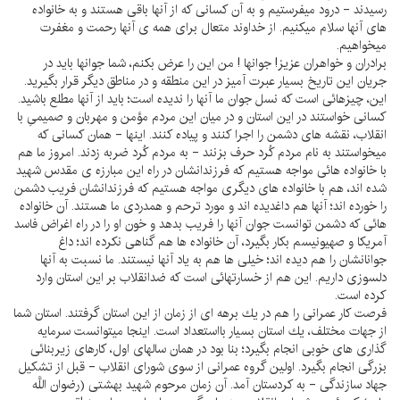
رسيدند - درود ميفرستيم و به آن كسانى كه از آنها باقى هستند و به خانواده
هاى آنها سلام ميكنيم. از خداوند متعال براى همه ى آنها رحمت و مغفرت
ميخواهيم.
برادران و خواهران عزيز! جوانها ! من اين را عرض بكنم، شما جوانها بايد در
جريان اين تاريخ بسيار عبرت آميز در اين منطقه و در مناطق ديگر قرار بگيريد.
اين، چيزهائى است كه نسل جوان ما آنها را نديده است؛ بايد از آنها مطلع باشيد.
كسانى خواستند در اين استان و در ميان اين مردم مؤمن و مهربان و صميمىِ با
انقلاب، نقشه هاى دشمن را اجرا كنند و پياده كنند. اينها - همان كسانى كه
ميخواستند به نام مردم كُرد حرف بزنند - به مردم كُرد ضربه زدند. امروز ما هم
با خانواده هائى مواجه هستيم كه فرزندانشان در راه اين مبارزه ى مقدس شهيد
شده اند، هم با خانواده هاى ديگرى مواجه هستيم كه فرزندانشان فريب دشمن
را خورده اند؛ آنها هم داغديده اند و مورد ترحم و همدردى ما هستند. آن خانواده
هائى كه دشمن توانست جوان آنها را فريب بدهد و خون او را در راه اغراض فاسد
آمريكا و صهيونيسم بكار بگيرد، آن خانواده ها هم گناهى نكرده اند؛ داغ
جوانانشان را هم ديده اند؛ خيلى ها هم به ياد آنها نيستند. ما نسبت به آنها
دلسوزى داريم. اين هم از خسارتهائى است كه ضدانقلاب بر اين استان وارد
كرده است.
فرصت كار عمرانى را هم در يك برهه اى از زمان از اين استان گرفتند. استان شما
از جهات مختلف، يك استان بسيار بااستعداد است. اينجا ميتوانست سرمايه
گذارى هاى خوبى انجام بگيرد؛ بنا بود در همان سالهاى اول، كارهاى زيربنائى
بزرگى انجام بگيرد. اولين گروه عمرانى از سوى شوراى انقلاب - قبل از تشكيل
جهاد سازندگى - به كردستان آمد. آن زمان مرحوم شهيد بهشتى (رضوان اللَّه