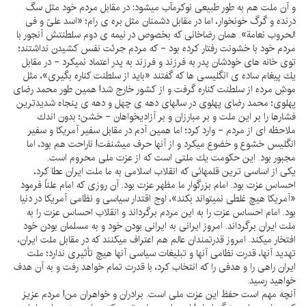
و آن ملت هم به طور طبيعى نوكرمآب ميشود: در مقابل مردم خود مثل سگ
درنده و گرگ خونخوار، اما در مقابل دشمنان مثل بره ى رام؛ «اسد علىّ و فى
الحروب نعامة». همان رضاخانى كه بخصوص در نيمه ى دوم سلطنتش آنجور با
مردم خود با خشونت رفتار كرده بود - كه مردم جرئت نفس كشيدن نداشتند؛
توى خانه هاى خودشان پدر به فرزند و فرزند به پدر اعتماد نميكرد - در مقابل
يك پيغام ساده ى انگليسى ها كه گفتند «بايد از سلطنت كناره بگيرى»، مثل
موشِ مرده از سلطنت كناره گرفت و از كشور خارج شد! همين طور محمد رضاى
پهلوى؛ محمد رضاى پهلوى در سالهاى دهه ى چهل و دهه ى پنجاه شديدترين
فشارها را بر اين ملت و بر مبارزان و بر آزاديخواهان - خشن؛ بدون اندك
ملاحظه اى از مردم - وارد كرد؛ اما همين آدم در مقابل سفير آمريكا و سفير
انگليس خشوع و خضوع ميكرد و از آنها حرف ميشنفت! ناراحت هم بود، اما
مجبور بود. اين حكومت يك ملتى است كه از عزت ملى محروم است.
يكى از اساسى ترين قلمهائى كه انقلاب اسلامى به ما ملت ايران عطا كرد،
احساس عزت بود. امام بزرگوار ما مظهر عزت بود. آن روزى كه امام علناً فرمود
«آمريكا هيچ غلطى نميتواند بكند»، اوج اقتدار سياسى و نظامى آمريكا در دنيا
بود. امام احساس عزت را به اين مردم برگرداند و انقلاب احساس عزت را به
ملت ايران برگرداند. امروز ايرانى به ايرانى بودن خود و به مسلمان بودن خود
افتخار ميكند. امروز قدرتمندان عالم هم اعتراف ميكنند كه در مقابل ملت ايران،
تهديد آنها، قدرت نظامى آنها و تبليغات سياسى آنها هيچ تأثيرى ندارد؛ ملت
ايران راهى را و هدفى را كه انتخاب كرد، با قدرت تمام خواهد رفت و به آن هدف
خواهيد رسيد.
آنچه مهم است حفظ اين عزت ملى است. برادران و خواهران من! مردم عزيز