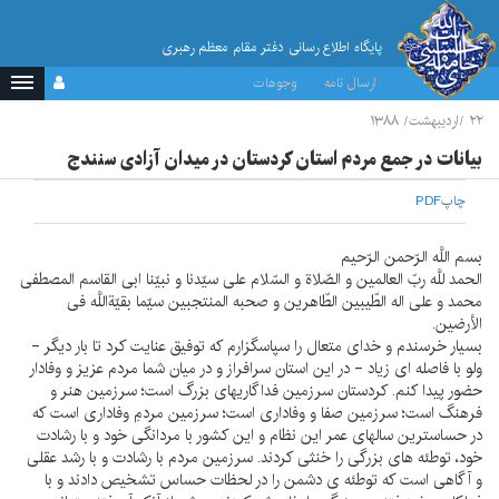
پایگاه اطلاع رسانی دفتر مقام معظم رهبری
ارسال نامه
وجوهات
۲۲ /اردیبهشت/ ۱۳۸۸
بيانات در جمع مردم استان كردستان در ميدان آزادى سنندج
چاپ
PDF
بسم اللَّه الرّحمن الرّحيم
الحمد للَّه ربّ العالمين و الصّلاة و السّلام على سيّدنا و نبيّنا ابى القاسم المصطفى
محمد و على اله الطّيبين الطّاهرين و صحبه المنتجبين سيّما بقيّةاللَّه فى
الأرضين.
بسيار خرسندم و خداى متعال را سپاسگزارم كه توفيق عنايت كرد تا بار ديگر -
ولو با فاصله اى زياد - در اين استان سرافراز و در ميان شما مردم عزيز و وفادار
حضور پيدا كنم. كردستان سرزمين فداگاريهاى بزرگ است؛ سرزمين هنر و
فرهنگ است؛ سرزمين صفا و وفادارى است؛ سرزمين مردمِ وفادارى است كه
در حساسترين سالهاى عمر اين نظام و اين كشور با مردانگى خود و با رشادت
خود، توطئه هاى بزرگى را خنثى كردند. سرزمين مردم با رشادت و با رشد عقلى
و آگاهى است كه توطئه ى دشمن را در لحظات حساس تشخيص دادند و با