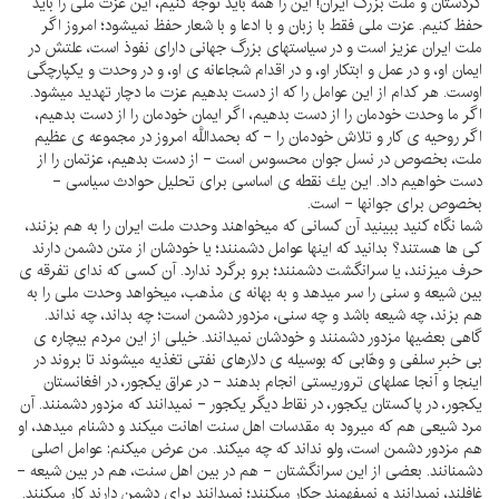
كردستان و ملت بزرگ ايران! اين را همه بايد توجه كنيم، اين عزت ملى را بايد
حفظ كنيم. عزت ملى فقط با زبان و با ادعا و با شعار حفظ نميشود؛ امروز اگر
ملت ايران عزيز است و در سياستهاى بزرگ جهانى داراى نفوذ است، علتش در
ايمان او، و در عمل و ابتكار او، و در اقدام شجاعانه ى او، و در وحدت و يكپارچگى
اوست. هر كدام از اين عوامل را كه از دست بدهيم عزت ما دچار تهديد ميشود.
اگر ما وحدت خودمان را از دست بدهيم، اگر ايمان خودمان را از دست بدهيم،
اگر روحيه ى كار و تلاش خودمان را - كه بحمداللَّه امروز در مجموعه ى عظيم
ملت، بخصوص در نسل جوان محسوس است - از دست بدهيم، عزتمان را از
دست خواهيم داد. اين يك نقطه ى اساسى براى تحليل حوادث سياسى -
بخصوص براى جوانها - است.
شما نگاه كنيد ببينيد آن كسانى كه ميخواهند وحدت ملت ايران را به هم بزنند،
كى ها هستند؟ بدانيد كه اينها عوامل دشمنند؛ يا خودشان از متن دشمن دارند
حرف ميزنند، يا سرانگشت دشمنند؛ برو برگرد ندارد. آن كسى كه نداى تفرقه ى
بين شيعه و سنى را سر ميدهد و به بهانه ى مذهب، ميخواهد وحدت ملى را به
هم بزند، چه شيعه باشد و چه سنى، مزدور دشمن است؛ چه بداند، چه نداند.
گاهى بعضيها مزدور دشمنند و خودشان نميدانند. خيلى از اين مردم بيچاره ى
بى خبرِ سلفى و وهّابى كه بوسيله ى دلارهاى نفتى تغذيه ميشوند تا بروند در
اينجا و آنجا عملهاى تروريستى انجام بدهند - در عراق يكجور، در افغانستان
يكجور، در پاكستان يكجور، در نقاط ديگر يكجور - نميدانند كه مزدور دشمنند. آن
مرد شيعى هم كه ميرود به مقدسات اهل سنت اهانت ميكند و دشنام ميدهد، او
هم مزدور دشمن است، ولو نداند كه چه ميكند. من عرض ميكنم: عوامل اصلى
دشمنانند. بعضى از اين سرانگشتان - هم در بين اهل سنت، هم در بين شيعه -
غافلند، نميدانند و نميفهمند چكار ميكنند؛ نميدانند براى دشمن دارند كار ميكنند.