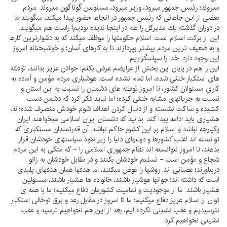
ميروند؛ رئيس جمهور ميرود، وزير ميرود، مسئولين گوناگون ميروند. مردم
بعضى از اين جاهائى كه رئيس جمهور در آنجاها حضور پيدا ميكند، ميگويند ما
در دوران گذشته يك مديركل را هم در اينجا نديده بوديم! راست هم ميگويند.
اين از بركت اسلام است. اسلام حكومتها را موظف ميكند كه به دشوارترين كارها
و به ضعيف ترين مردم بيشتر بپردازند تا به كارهاى آسان؛ و خوشبختانه امروز
اين وجود دارد. خدا را سپاسگزاريم.
اين را هم در پايان اين بخش از عرايضم عرض بكنم: جوانان عزيز بدانند، توطئه
هاى استكبار خنثى شده، اما تمام نشده است. هوشيارى مردم مؤمن و آماده به
كارىِ مسئولان كشور، تا امروز توطئه هاى دشمنان را نسبت به اين استان و
نسبت به جريانهاى مشابه خنثى كرده؛ اما نبايد فكر كرد كه دشمن دست
كشيده و ساكت نشسته و از دنبال كردن اهداف شوم خودش منصرف شده؛ نه،
هشيارى بايد ادامه پيدا كند. بدانيد كه دشمنان ايران اسلامى ميخواهند ايران
يكپارچه نباشد و اسلام بر اين كشور حاكم نباشد. آن قدرتمندان مستكبرى كه
توانسته اند اغلب كشورها و دولتهاى دنيا را زير نفوذ سياستهاى خودشان قرار
بدهند، تا امروز نتوانسته اند نظام جمهورى اسلامى را - كه متكى به اين مردم
شجاع و مؤمن است - تسليم خودشان بكنند و در مقابل خودشان به زانو
دربياورند؛ عصبانى اند. روشها را عوض ميكنند، اما هدفها همان هدفهاى پليدى
است كه داشته اند؛ جوانها هوشيار باشند، خانواده ها هشيار باشند، مسئولين
هشيار باشند. ما از موجوديت و تماميت كشورمان دفاع ميكنيم؛ ما با همه ى
توان از اسلام عزيز دفاع ميكنيم؛ ما تا امروز در مقابل رعد و برق توخالى استكبار
نترسيديم و عقب نشينى نكرده ايم، بعد از اين هم نخواهيم ترسيد و عقب
نشينى نخواهيم كرد.