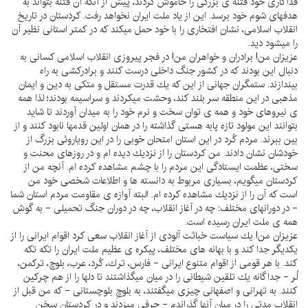
فداكارى خود فتنه ى بزرگى را خاموش كردند، پيش از آنكه آن فتنه بتواند به
هدفهاى شوم خود برسد. اين از ياد ملت ايران نخواهد رفت. كردستان در تاريخ
انقلاب اسلامى، نشان افتخارى را با خود حمل ميكند كه در كمتر استانى نظير آن
را ميشود ديد.
عزيزان من! برادران و خواهران من! در فجر پيروزى انقلاب اسلامى كسانى به
دنبال اين بودند كه در كشور جنگ داخلى درست كنند و برادركشى به راه
بيندازند. ستمگران جهانى از اين كه يك قدرت مستقل و متكى به دين و ايمان
مذهبى در اين منطقه سر بلند كند، وحشت ميكردند و سراسيمه بودند؛ لذا همه
ى نيروهاى خود و همه ى توان سخت و نرم خود را به ميدان آوردند تا شايد
بتوانند اين مولود تازه پابه هستى گذاشته را در همان اولين قدمها نابود كنند و از
بين ببرند. مردم كُرد در اين استان امتحان خوبى را در اين روياروئى بزرگ از
خودشان نشان دادند. من كردستان را از نزديك ديده ام و در روزهاى محنت و
سختى، عظمت ايستادگى اين مردم را با چشم مشاهده كرده ام. آنچه من از
كردستان ميگويم، بسيارى مربوط به دانسته ها و اطلاعات شخصى خود من
است كه آن را از نزديك مشاهده كرده ام. البته آوازه ى مقاومت مردم استان شما
- در دورانهاى مختلف: چه در آغاز انقلاب، چه در دوران جنگ تحميلى - به گوش
همه ى ملت ايران رسيده است.
عزيزان من! يك سياست خباثت آلودى از آغاز انقلاب سعى كرد اقوام ايرانى را از
يكديگر جدا كند و با بهانه هاى مختلف، پيكره ى عظيم ملت ايران را تكه تكه
كند. با هر قومى از اقوام متنوع ايرانى - فارس، ترك، كُرد، عرب، بلوچ، تركمن،
لُر - جداگانه يك تلقين شيطانى را در ميان ميگذاشتند تا دلها را از هم چركين
كنند. به تهرانى و اصفهانى چيزى ميگفتند، به بلوچِ بلوچستانى - كه من قبل از
انقلاب مدتى را در ميان آنها گذراندم - حرفى ميزدند و در كردستان سخن