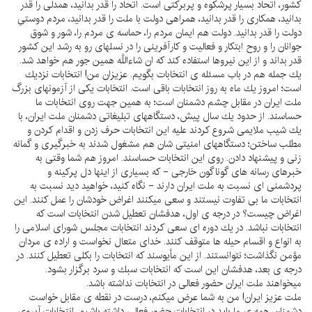
كشور، اتحاد بسيار پرشكوه و پربركتى است. اتحاد را قدر بدانيد، همدلى را قدر
بدانيد، همكارى را قدر بدانيد، همراهى دولت با ملت را قدر بدانيد، مردم دوستىِ
دولت را قدر بدانيد. دولت هم ايمان مردم را، حماسه ى مردم را، شور و شوق
جوانان را و روح ابتكار و فعاليت و كارآفرينى را در نسلهاى رو به رشد اين كشور
قدر بداند و از اين نيروها استفاده كند كه ان شاءاللَّه همين جور هم خواهد شد.
يك جمله هم در باب مسئله ى انتخابات بگويم. عزيزان من! انتخابات نزديك
است؛ امروز يك ماه به روز انتخابات باقى است. انتخابات يكى از آزمونهاى بزرگ
ملت ايران در مقابل چشم دشمنان است؛ به همين جهت روى انتخابات ما
حساسند. از حدود يك سال پيش، دستگاههاى تبليغاتى دشمنان ملت ايران، با
يك شيب ملايمى شروع كردند عليه اين انتخابات حرف زدن و اقدام كردن و
مطلب ساختن؛ دستگاههاى امنيتى شان هم مشغول شدند به خبرگيرى و گمانه
زنى و پيشنهاد دادن. روى اين انتخابات حساسند. امروز هم شما وقتى به
خبرهاى رسانه هاى گوناگون خارجى - كه بسيارى از اينها دل پركينه و
پردشمنى اى نسبت به ملت ايران دارند - نگاه كنيد، خواهيد ديد نسبت به
انتخابات ما بى تفاوت نيستند و سعى ميكنند اغراض خودشان را عمل كنند. اين
اغراض چيست؟ در درجه ى اول، هدفشان تعطيل شدن انتخابات است كه
انتخابات نباشد. در يك دوره اى سعى كردند انتخابات مجلس شوراى اسلامى را
به انواع و اقسام حيله ها متوقف كنند. خداى متعال نخواست و اراده ى مردان
مؤمن نگذاشت؛ نتوانستند. از اين مأيوسند كه انتخابات را بكلى تعطيل كنند. در
درجه ى بعد، هدفشان اين است كه انتخابات سبك و سرد برگزار بشود.
ميخواهند ملت ايران حضور فعالى در انتخابات نداشته باشد.
ملت عزيز ايران! من به شما عرض ميكنم، درست در نقطه ى مقابل خواست
دشمنان، همه ى ما بايد در انتخابات حضور فعالى داشته باشيم. انتخابات آبروى