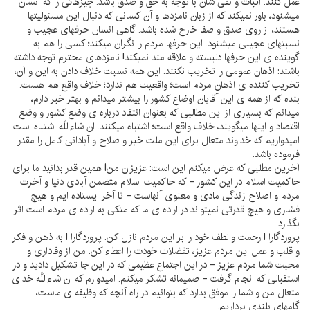
عمل كنند. اثبات و نفى شان با توجه به حق و صدق باشد. چيزهائى را كه انسان
ميشنود، باور نميكند كه از زبان نامزدها و آن كسانى كه دنبال اين مسئوليتها
هستند، از روى صدق و صفا خارج شده باشد. گاهى انسان حرفهاى عجيب و
نسبتهاى عجيبى ميشنود. اين حرفها مردم را نگران ميكند؛ كسى را هم به
گوينده ى اين حرفها دلبسته و علاقه مند نميكند! نامزدهاى محترم توجه داشته
باشند: اذهان عمومى را تخريب نكنند. اين همه نسبت خلاف دادن به اين و آن،
تخريب كننده ى اذهان مردم است؛ واقعيت هم ندارد؛ خلاف واقع هم هست.
بنده كه از همه ى اين آقايان اوضاع كشور را بيشتر ميدانم و بهتر خبر دارم،
ميدانم كه بسيارى از اين مطالبى كه بعنوان انتقاد درباره ى وضع كشور و وضع
اقتصاد و اينها ميگويند، خلاف واقع است؛ اشتباه ميكنند. ان شاءاللَّه اشتباه است.
اميدواريم كه خداوند متعال براى اين ملت خير و صلاح و آبادانى كامل را مقدر
فرموده باشد.
آخرين مطلبى كه عرض ميكنم اين است: عزيزان من! همين قدر بدانيد ما براى
حاكميت اسلام در اين كشور - كه حاكميت اسلام متضمن آبادى دنيا و آخرت
مردم و اصلاح زندگى مادى و معنوى آنهاست - تا آخر ايستاده ايم و هيچ
فشارى و هيچ قدرتى نميتواند در اراده ى ما كه متكى به اراده ى مردم است اثر
بگذارد.
پروردگارا ! رحمت و لطف خود را بر اين مردم نازل كن. پروردگارا ! به ذهن و فكر
و قلب و عمل اين مردم عزيز، تفضلات خودت را اعطاء كن. من از وفادارى و
محبت شما مردم عزيز - در اين اجتماع عظيمى كه در اين جا تشكيل داديد و در
استقبالى كه انجام گرفت - صميمانه تشكر ميكنم. اميدوارم كه ان شاءاللَّه خداى
متعال من و شما را موفق بدارد كه بتوانيم در راه آنچه كه وظيفه ى ماست،
گامهاى بلندى برداريم.