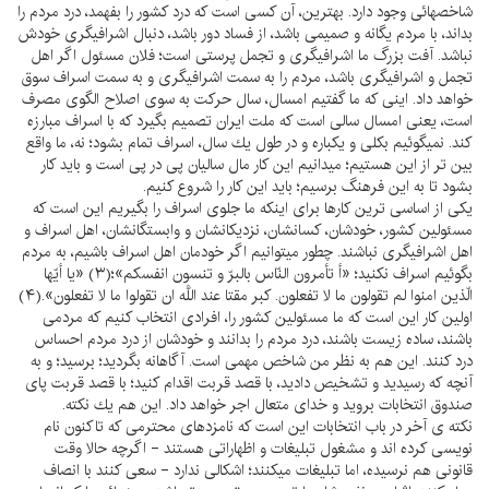
شاخصهائى وجود دارد. بهترين، آن كسى است كه درد كشور را بفهمد، درد مردم را
بداند، با مردم يگانه و صميمى باشد، از فساد دور باشد، دنبال اشرافيگرى خودش
نباشد. آفت بزرگ ما اشرافيگرى و تجمل پرستى است؛ فلان مسئول اگر اهل
تجمل و اشرافيگرى باشد، مردم را به سمت اشرافيگرى و به سمت اسراف سوق
خواهد داد. اينى كه ما گفتيم امسال، سال حركت به سوى اصلاح الگوى مصرف
است، يعنى امسال سالى است كه ملت ايران تصميم بگيرد كه با اسراف مبارزه
كند. نميگوئيم بكلى و يكباره و در طول يك سال، اسراف تمام بشود؛ نه، ما واقع
بين تر از اين هستيم؛ ميدانيم اين كار مال ساليان پى در پى است و بايد كار
بشود تا به اين فرهنگ برسيم؛ بايد اين كار را شروع كنيم.
يكى از اساسى ترين كارها براى اينكه ما جلوى اسراف را بگيريم اين است كه
مسئولين كشور، خودشان، كسانشان، نزديكانشان و وابستگانشان، اهل اسراف و
اهل اشرافيگرى نباشند. چطور ميتوانيم اگر خودمان اهل اسراف باشيم، به مردم
بگوئيم اسراف نكنيد؛ «أ تأمرون النّاس بالبرّ و تنسون انفسكم»؛(۳) «يا أيّها
الّذين امنوا لم تقولون ما لا تفعلون. كبر مقتا عند اللَّه ان تقولوا ما لا تفعلون».(۴)
اولين كار اين است كه ما مسئولين كشور را، افرادى انتخاب كنيم كه مردمى
باشند، ساده زيست باشند، درد مردم را بدانند و خودشان از درد مردم احساس
درد كنند. اين هم به نظر من شاخص مهمى است. آگاهانه بگرديد؛ برسيد؛ و به
آنچه كه رسيديد و تشخيص داديد، با قصد قربت اقدام كنيد؛ با قصد قربت پاى
صندوق انتخابات برويد و خداى متعال اجر خواهد داد. اين هم يك نكته.
نكته ى آخر در باب انتخابات اين است كه نامزدهاى محترمى كه تاكنون نام
نويسى كرده اند و مشغول تبليغات و اظهاراتى هستند - اگرچه حالا وقت
قانونى هم نرسيده، اما تبليغات ميكنند؛ اشكالى ندارد - سعى كنند با انصاف