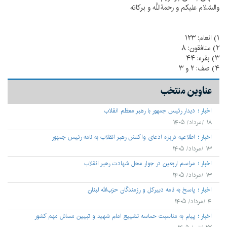
والسّلام عليكم و رحمةاللَّه و بركاته
۱) انعام: ۱۲۳
۲) منافقون: ۸
۳) بقره: ۴۴
۴) صف: ۲ و ۳
عناوین منتخب
اخبار
دیدار رئیس جمهور با رهبر معظم انقلاب
۱۸ /مرداد/ ۱۴۰۵
اخبار
اطلاعیه درباره ادعای واکنش رهبر انقلاب به نامه رئیس جمهور
۱۳ /مرداد/ ۱۴۰۵
اخبار
مراسم اربعین در جوار محل شهادت رهبر انقلاب
۱۳ /مرداد/ ۱۴۰۵
اخبار
پاسخ به نامه دبیرکل و رزمندگان حزب‌الله لبنان
۴ /مرداد/ ۱۴۰۵
اخبار
پیام به مناسبت حماسه تشییع امام شهید و تبیین مسائل مهم کشور