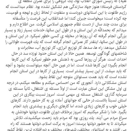
عليه) كه رئيس شوراى انقلاب بود، يك گروهى را براى عمران منطقه ى
كردستان فرستاد؛ هنوز جهاد سازندگى هم تشكيل نشده بود. نظام ميدانست كه
رژيم طاغوت با اين استانهاى دوردست و متفاوت از لحاظ زبان و لهجه و قوميت،
چه كرده است؛ ميخواست جبران كند؛ اما ضدانقلاب اين فرصت را متأسفانه
براى مدت چند سال از دست نظام جمهورى اسلامى گرفت. من اطلاع دارم و
ميدانم كه بحمداللَّه در اين استان و در طول اين سالها، خدمات بسيار زياد و بسيار
بزرگى انجام گرفته كه آن روزها در مخيّله ى كسى خطور نميكرد. در اين استان و
در طول اين سالها، اينقدر كار عمرانى انجام گرفته است كه يك فهرست طولانى را
تشكيل ميدهد: راه ها، سدها، كار توزيع انرژى، كار توزيع آب، مخابرات و
شاخصهاى گوناگون توسعه. همين حالا در اين استان حدود نوزده سد در حال
احداث است. هرگز آن روزها كسى به ذهنش هم خطور نميكرد كه اين كارها
انجام بگيرد؛ اين كارها شده است. اما در عين حال آنچه ميتوانست بشود و آنچه
كه بايد ميشد، از اين بسيار بيشتر است. بسيارى از كارها در اين استان انجام
نشده است كه بايد همت مسئولان متوجه اين نقاط بشود.
استان مشكلاتى دارد. آنجورى كه من احساس ميكنم و مطالعه ميكنم، در درجه
ى اول مشكل اين استان عبارت است از اولاً مسئله ى اشتغال، ثانياً مسئله ى
سرمايه گذارى. اشتغال مسئله ى مهمى است. امروز نسبت بيكارى در اين
استان نسبتاً بالاست، در حالى كه جوانهاى آماده ى به كار حضور دارند. كارهاى
خيلى خوب و كارهاى زيادى شده، اما كارهاى ديگرى و بيشترى بايد انجام
بگيرد. خدا را شكر ميكنيم كه امروز برخلاف دوران طاغوت، دولتها خودشان به
سراغ مردم مى آيند. يك روزى بود كه مردم بايد زحمت ميكشيدند، تلاش
ميكردند تا به حضور دولتها برسند؛ امروز به بركت اسلام، دولتها هستند كه راه
مى افتند و به استانهاى مختلف، شهرهاى مختلف و دورافتاده ترينِ نقاط كشور