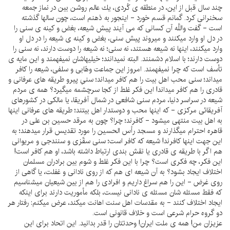
چند سال قبل از اين، در منطقه ى كُردى، يك عالم روشن بين در نماز جمعه
سخنرانى كرد. گمانم قسم خورد - اينجور به ذهنم است، چون سالها گذشته
است - گفت واللَّه آن كسانى كه مى آيند پيش شيعه، بغض و كينه ى سنى را
در دل او وارد ميكنند و ميروند پيش سنى، بغض و كينه ى شيعه را در دل او
وارد ميكنند، اينها نه شيعه هستند، نه سنى؛ نه شيعه را دوست دارند، نه سنى را
دوست دارند؛ با اسلام دشمنند. البته نميدانند؛ خيليهاشان نميفهمند و اين مايه ى
تأسف است كه چرا نميفهمند. امروز اين جماعت وهّابى و سلفى، شيعه را كافر
ميداند؛ سنى محب اهل بيت را هم كافر ميداند؛ سنىِ پيرو طريقه هاى عرفانى و
قادرى را هم كافر ميداند! اين فكر غلط از كجا سرچشمه ميگيرد؟ همه ى مردم
شيعه در سراسر دنيا، مردم سنى شافعى در شمال آفريقا، يا مالكى در كشورهاى
آفريقائى مركزى - كه اينها محب و دوستدار اهل بيتند؛ طريقه هاى عرفانى اينها
به اهل بيت منتهى ميشود - كافرند؛ چرا؟ چون به مرقد حسين بن على در
قاهره احترام ميگذارند و مسجد رأس الحسين را مورد تقديس قرار ميدهند؛ به
اين جهت اينها كافرند! شيعه كه كافر است؛ سنى سقّزى و سنندجى و مريوانى
هم اگر با طريقه ى قادرى يا نقش بندى ارتباط داشته باشد، او هم كافر است!
اين فكر، چه فكرى است؟ چرا با اين فكر غلط و شوم بين برادران مسلمان
اختلاف ايجاد بشود؟ به آن شيعه اى هم كه از روى نادانى و غفلت، يا گاهى از
روى غرض - اين را هم سراغ داريم و افرادى را هم از بين شيعيان ميشناسيم
كه فقط مسئله شان مسئله ى نادانى نيست، بلكه مأموريت دارند براى اينكه
ايجاد اختلاف كنند - به مقدسات اهل سنت اهانت ميكند، عرض ميكنم: رفتار هر
دو گروه حرام شرعى است و خلاف قانونى است.
عزيزان من! همه ى ملت ايران! وحدتتان را قدر بدانيد. اين اتحاد براى اين