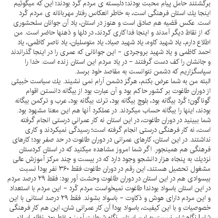
برگشتند حامل پيام محبت بودند؛ دلبسته ى مردم كُرد بودند؛ اين كه ميگوئيم
اينجا يك استان فرهنگى است، به خاطر انعكاس رفتار مهربانانه ى مردم كُرد
است. عكس قضيه هم صادق است و هنوز در استان، ياد آن جوانان سلحشورى
كه از نقاط ديگر آمدند و اينجا فداكارى كردند، در دلها و ذهنها حاضر است. من
اطلاع دارم، ياد شهيد كاوه، ياد شهيد صياد، ياد متوسليان، ياد ناصر كاظمى، ياد
احمد كاظمى و ياد شهيد بروجردى - اين جوانانى كه عمرى را در اينجا گذراندند
و جانشان را كف دست گرفتند - در ياد مردم اين استان زنده است. خدا را
سپاسگزاريم كه دشمن نتوانست به مقاصد خود برسد.
البته من به شما عرض بكنم، هرگز دشمن آرام نمى نشيند. يك سياست خبيثى
از دوران طاغوت بر كشور حاكم بود و آن عبارت بود از بيگانه دانستن اقوام
گوناگون؛ كُرد بيگانه بود، بلوچ بيگانه بود، ترك بيگانه بود، عرب و تركمن بيگانه
بودند، اينها را بيگانه حساب ميكردند. در عملكرد آنها هم اين معنا مشهود بود.
شما ببينيد در دوران طاغوت، در اين استان نه كار عمرانىِ درستى انجام گرفته
است، نه كار فرهنگى درستى انجام گرفته است؛ رسيدگى نميكردند و كارى
نداشتند. در اين استان، كارهاى عمرانى در دوران طاغوت در حد صفر بود؛ كارهاى
فرهنگى هم همينجور. اگر شما امروز مشاهده ميكنيد كه در استان كردستان
نزديك به پنجاه هزار دانشجو وجود دارد كه در بيست و چند مركز آموزش عالى
مشغول تحصيل هستند، اين رقم در دوران طاغوت فقط ۳۶۰ نفر بود! نسبت
بيسوادى هم در اين استان در دوران طاغوت وحشت آور بود: فقط ۲۹ درصد مردم
در اين استان باسواد بودند! طاغوت نميخواست مردم كُرد - اين مردم با استعداد
و اين مردم داراى هوش و ذكاوت - باسواد بشوند. فقط ۲۹ درصد استانى با اين
خصوصيات و با اين كيفيت، باسواد بود! آن كار عمرانى شان، اين هم كار فرهنگى
شان! نگاهشان نسبت به اين استان، نگاه شيطنت آميز و غلط بود. نظام اسلامى