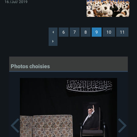
16 /Jul/ 2019
6
7
8
9
10
11
Photos choisies
Previous