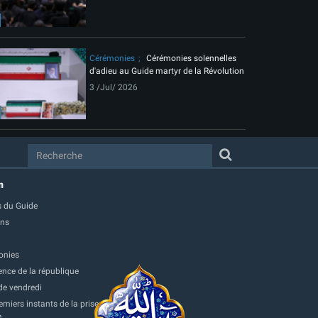
Cérémonies
Cérémonies solennelles
d'adieu au Guide martyr de la Révolution
3 /Jul/ 2026
m
 du Guide
ons
onies
ence de la république
de vendredi
miers instants de la prise
e