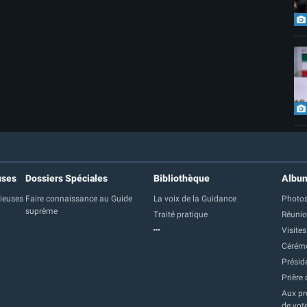
uses
Dossiers Spéciales
Bibliothèque
Albu
gieuses
Faire connaissance au Guide
La voix de la Guidance
Photos
suprême
Traité pratique
Réuni
Visites
Cérém
Présid
Prière 
Aux pre
de vot