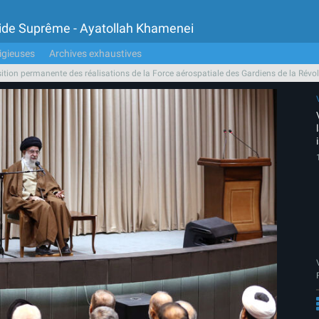
Guide Suprême - Ayatollah Khamenei
igieuses
Archives exhaustives
osition permanente des réalisations de la Force aérospatiale des Gardiens de la Révo