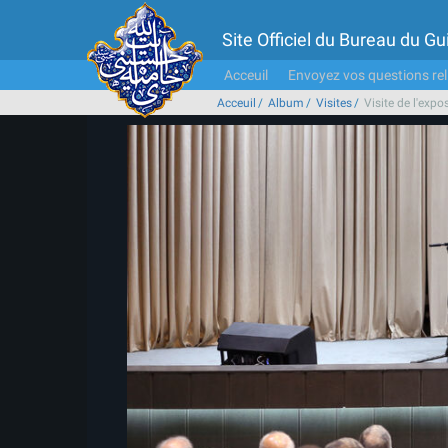
Site Officiel du Bureau du 
Acceuil
Envoyez vos questions rel
Acceuil
Album
Visites
Visite de l'exp