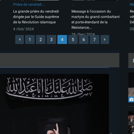
Prière de vendredi
Ré
La grande prière du vendredi
Message à l'occasion du
Re
dirigée par le Guide suprême
martyre du grand combattant
vé
de la Révolution islamique
et porte-étendard de la
Dé
Résistance,...
4 /Oct/ 2024
25
28 /Sep/ 2024
1
2
3
4
5
6
7