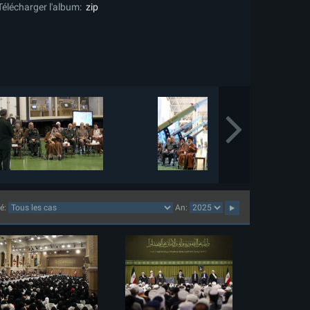
Télécharger l'album:
zip
lé:
An: