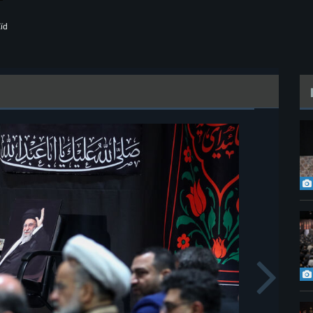
Aïd
s
N