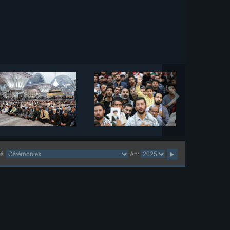
lé:
An: