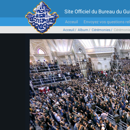
Site Officiel du Bureau du 
Acceuil
Envoyez vos questions rel
Acceuil
Album
Cérémonies
Cérémonie