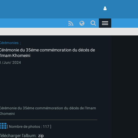
Cérémonies
Cérémonie du 35éme commémoration du décés de
l'Imam Khomeini
3 /Jun/ 2024
Cérémonie du 35éme commémoration du décés de l'Imam
Khomeini
[ Nombre de photos : 117 ]
Télécharger l'album:
zip