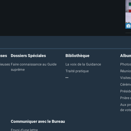
uses
Dossiers Spéciales
Bibliothèque
Albu
gieuses
Faire connaissance au Guide
La voix de la Guidance
Photos
suprême
Traité pratique
Réuni
Visites
Cérém
Présid
Prière 
Aux pre
de vot
Communiquer avec le Bureau
Envoi d'une lettre