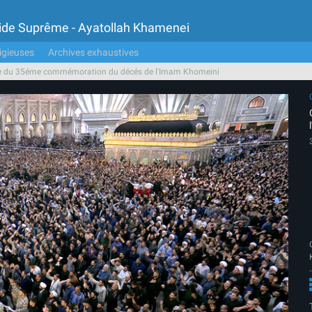
Guide Suprême - Ayatollah Khamenei
igieuses
Archives exhaustives
 du 35éme commémoration du décés de l'Imam Khomeini