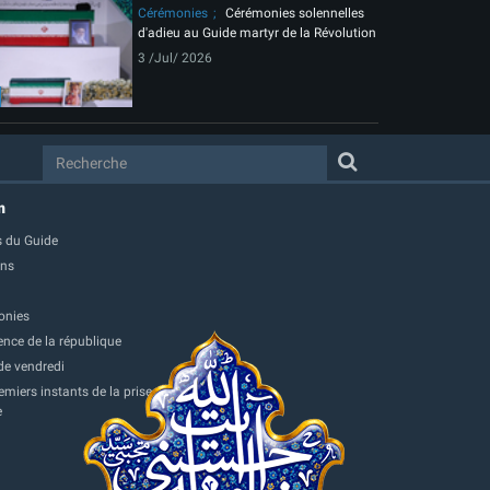
Cérémonies
Cérémonies solennelles
d'adieu au Guide martyr de la Révolution
3 /Jul/ 2026
m
 du Guide
ons
onies
ence de la république
de vendredi
miers instants de la prise
e