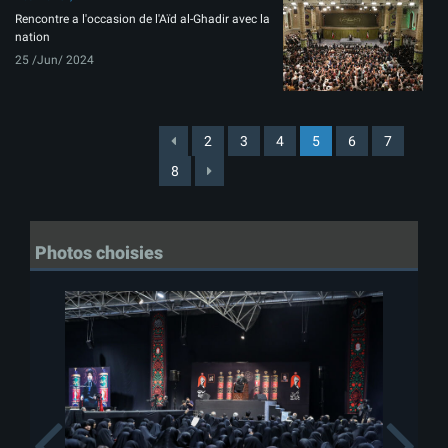
Rencontre a l'occasion de l'Aïd al-Ghadir avec la
nation
25 /Jun/ 2024
2
3
4
5
6
7
8
Photos choisies
Previous