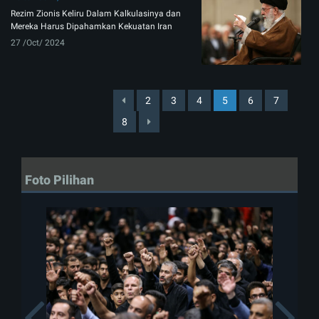
Rezim Zionis Keliru Dalam Kalkulasinya dan
Mereka Harus Dipahamkan Kekuatan Iran
27 /Oct/ 2024
2
3
4
5
6
7
8
Foto Pilihan
Previous