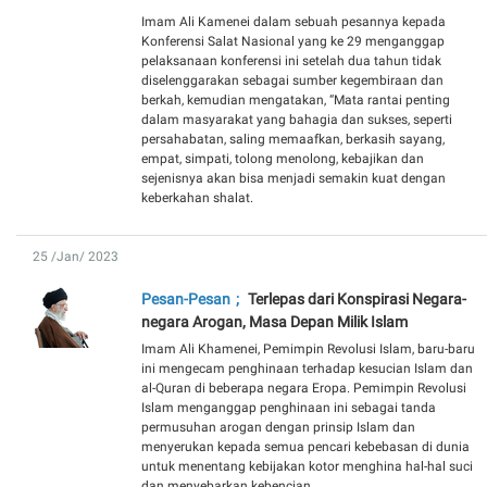
Imam Ali Kamenei dalam sebuah pesannya kepada
Konferensi Salat Nasional yang ke 29 menganggap
pelaksanaan konferensi ini setelah dua tahun tidak
diselenggarakan sebagai sumber kegembiraan dan
berkah, kemudian mengatakan, “Mata rantai penting
dalam masyarakat yang bahagia dan sukses, seperti
persahabatan, saling memaafkan, berkasih sayang,
empat, simpati, tolong menolong, kebajikan dan
sejenisnya akan bisa menjadi semakin kuat dengan
keberkahan shalat.
25 /Jan/ 2023
Pesan-Pesan
Terlepas dari Konspirasi Negara-
negara Arogan, Masa Depan Milik Islam
Imam Ali Khamenei, Pemimpin Revolusi Islam, baru-baru
ini mengecam penghinaan terhadap kesucian Islam dan
al-Quran di beberapa negara Eropa. Pemimpin Revolusi
Islam menganggap penghinaan ini sebagai tanda
permusuhan arogan dengan prinsip Islam dan
menyerukan kepada semua pencari kebebasan di dunia
untuk menentang kebijakan kotor menghina hal-hal suci
dan menyebarkan kebencian.