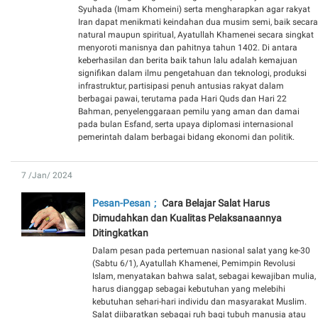
Syuhada (Imam Khomeini) serta mengharapkan agar rakyat
Iran dapat menikmati keindahan dua musim semi, baik secara
natural maupun spiritual, Ayatullah Khamenei secara singkat
menyoroti manisnya dan pahitnya tahun 1402. Di antara
keberhasilan dan berita baik tahun lalu adalah kemajuan
signifikan dalam ilmu pengetahuan dan teknologi, produksi
infrastruktur, partisipasi penuh antusias rakyat dalam
berbagai pawai, terutama pada Hari Quds dan Hari 22
Bahman, penyelenggaraan pemilu yang aman dan damai
pada bulan Esfand, serta upaya diplomasi internasional
pemerintah dalam berbagai bidang ekonomi dan politik.
7 /Jan/ 2024
Pesan-Pesan
Cara Belajar Salat Harus
Dimudahkan dan Kualitas Pelaksanaannya
Ditingkatkan
Dalam pesan pada pertemuan nasional salat yang ke-30
(Sabtu 6/1), Ayatullah Khamenei, Pemimpin Revolusi
Islam, menyatakan bahwa salat, sebagai kewajiban mulia,
harus dianggap sebagai kebutuhan yang melebihi
kebutuhan sehari-hari individu dan masyarakat Muslim.
Salat diibaratkan sebagai ruh bagi tubuh manusia atau