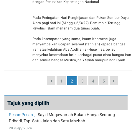
dengan Perusakan Kepentingan Nasional
Pada Peringatan Hari Penghijauan dan Pekan Sumber Daya
Alam pagi hari ini (Minggu, 6/3/22), Pemimpin Tertinggi
Revolusi Islam menanam dua tunas buah.
Pada kesempatan yang sama, Imam Khamenei juga
menyampaikan ucapan selamat (tahniah) kepada bangsa
Iran atas kelahiran Aba Abdillah al-Husein as, beliau
menyebut keberadaan beliau sebagai pusat cinta bangsa Iran
dan semua bangsa Muslim, baik Syiah maupun non Syiah.
1
2
3
4
5
Tajuk yang dipilih
Pesan-Pesan
Sayid Muqawamah Bukan Hanya Seorang
Pribadi, Tapi Satu Jalan dan Satu Mazhab
28 /Sep/ 2024