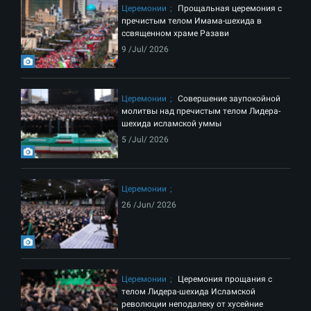
Церемонии
Прощальная церемония с
пречистым телом Имама-шехида в
ссвященном храме Разави
9 /Jul/ 2026
Церемонии
Совершение заупокойной
молитвы над пречистым телом Лидера-
шехида исламской уммы
5 /Jul/ 2026
Церемонии
26 /Jun/ 2026
Церемонии
Церемония прощания с
телом Лидера-шехида Исламской
революции неподалеку от хусейние