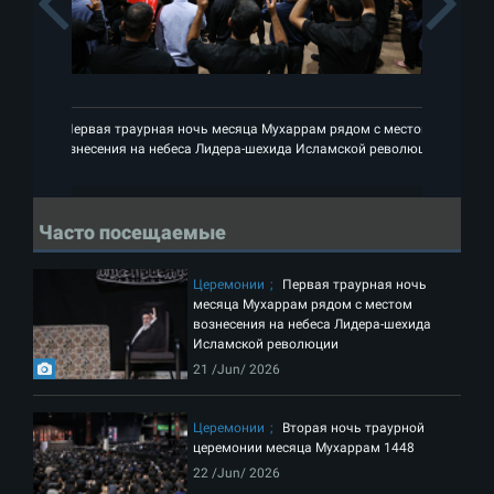
Previous
Первая траурная ночь месяца Мухаррам рядом с местом
вознесения на небеса Лидера-шехида Исламской революции
во
Часто посещаемые
Церемонии
Первая траурная ночь
месяца Мухаррам рядом с местом
вознесения на небеса Лидера-шехида
Исламской революции
21 /Jun/ 2026
Церемонии
Вторая ночь траурной
церемонии месяца Мухаррам 1448
22 /Jun/ 2026