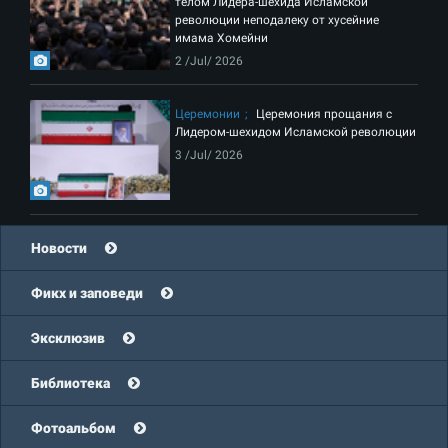
телом Лидера-шехида Исламской
революции неподалеку от хусейние
имама Хомейни
2 /Jul/ 2026
Церемонии
Церемония прощания с
Лидером-шехидом Исламской революции
3 /Jul/ 2026
Новости
Фикх и заповеди
Эксклюзив
Библиотека
Фотоальбом