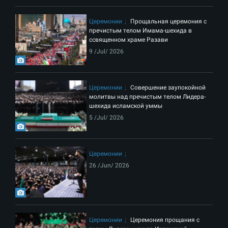
Церемонии
Прощальная церемония с
пречистым телом Имама-шехида в
ссвященном храме Разави
9 /Jul/ 2026
Церемонии
Совершение заупокойной
молитвы над пречистым телом Лидера-
шехида исламской уммы
5 /Jul/ 2026
Церемонии
26 /Jun/ 2026
Церемонии
Церемония прощания с