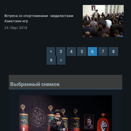
Встреча со спортсменами - медалистами
Азиатских игр
24 /Sep/ 2018
3
4
5
6
7
8
9
Выбранный снимок