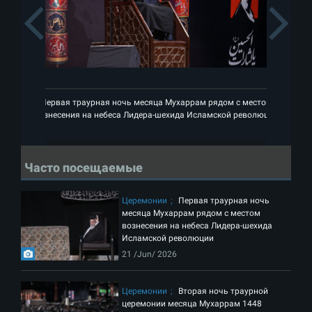
Previous
Первая траурная ночь месяца Мухаррам рядом с местом
П
вознесения на небеса Лидера-шехида Исламской революции
во
Часто посещаемые
Церемонии
Первая траурная ночь
месяца Мухаррам рядом с местом
вознесения на небеса Лидера-шехида
Исламской революции
21 /Jun/ 2026
Церемонии
Вторая ночь траурной
церемонии месяца Мухаррам 1448