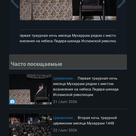
Previous
Первая траурная ночь месяца Мухаррам рядом с местом
П
вознесения на небеса Лидера-шехида Исламской революции
во
Часто посещаемые
Церемонии
Первая траурная ночь
месяца Мухаррам рядом с местом
вознесения на небеса Лидера-шехида
Исламской революции
21 /Jun/ 2026
Церемонии
Вторая ночь траурной
церемонии месяца Мухаррам 1448
22 /Jun/ 2026