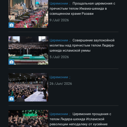
Церемонии
Прощальная церемония с
пречистым телом Имама-шехида в
ссвященном храме Разави
9 /Jul/ 2026
Церемонии
Совершение заупокойной
молитвы над пречистым телом Лидера-
шехида исламской уммы
5 /Jul/ 2026
Церемонии
26 /Jun/ 2026
Церемонии
Церемония прощания с
телом Лидера-шехида Исламской
революции неподалеку от хусейние