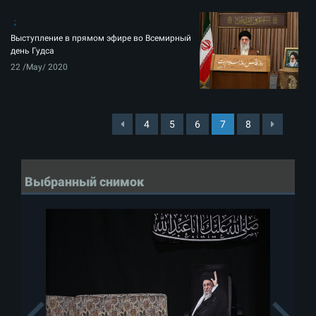
Выступление в прямом эфире во Всемирный
день Гудса
22 /May/ 2020
4
5
6
7
8
Выбранный снимок