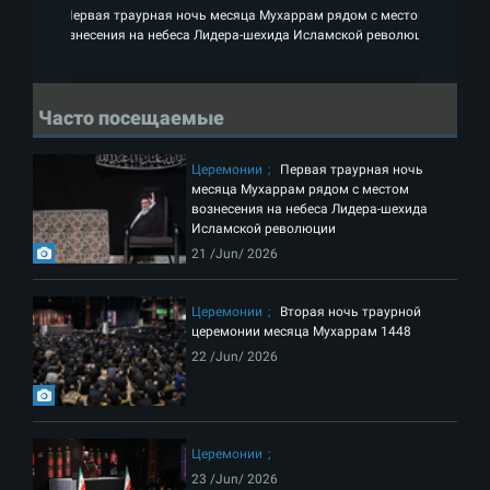
Первая траурная ночь месяца Мухаррам рядом с местом
П
вознесения на небеса Лидера-шехида Исламской революции
во
Часто посещаемые
Церемонии
Первая траурная ночь
месяца Мухаррам рядом с местом
вознесения на небеса Лидера-шехида
Исламской революции
21 /Jun/ 2026
Церемонии
Вторая ночь траурной
церемонии месяца Мухаррам 1448
22 /Jun/ 2026
Церемонии
23 /Jun/ 2026