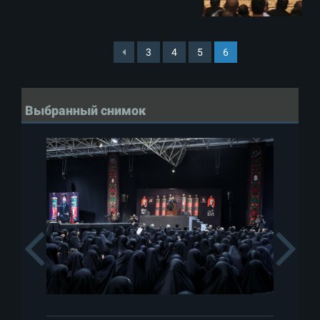
3
4
5
6
Выбранный снимок
Previous