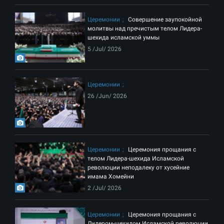
Церемонии
Совершение заупокойной
молитвы над пречистым телом Лидера-
шехида исламской уммы
5 /Jul/ 2026
Церемонии
26 /Jun/ 2026
Церемонии
Церемония прощания с
телом Лидера-шехида Исламской
революции неподалеку от хусейние
имама Хомейни
2 /Jul/ 2026
Церемонии
Церемония прощания с
Лидером-шехидом Исламской революции