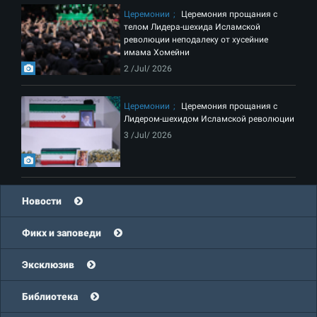
Церемонии
Церемония прощания с
телом Лидера-шехида Исламской
революции неподалеку от хусейние
имама Хомейни
2 /Jul/ 2026
Церемонии
Церемония прощания с
Лидером-шехидом Исламской революции
3 /Jul/ 2026
Новости
Фикх и заповеди
Эксклюзив
Библиотека