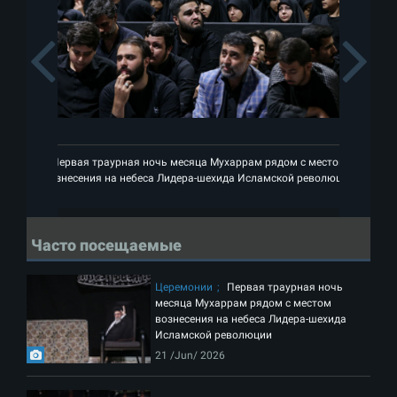
Previous
Первая траурная ночь месяца Мухаррам рядом с местом
П
вознесения на небеса Лидера-шехида Исламской революции
воз
Часто посещаемые
Церемонии
Первая траурная ночь
месяца Мухаррам рядом с местом
вознесения на небеса Лидера-шехида
Исламской революции
21 /Jun/ 2026