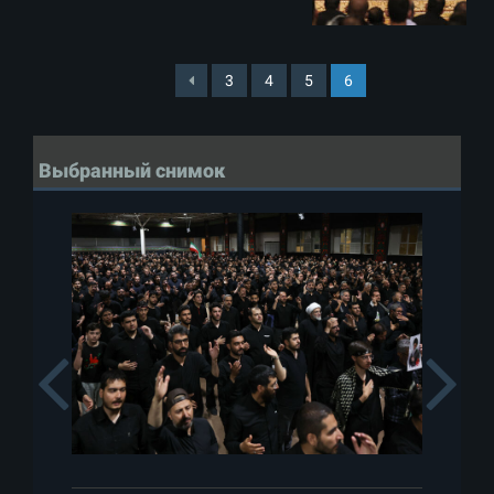
3
4
5
6
Выбранный снимок
Previous