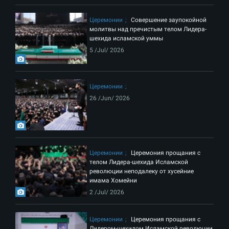
Церемонии
Совершение заупокойной
молитвы над пречистым телом Лидера-
шехида исламской уммы
5 /Jul/ 2026
Церемонии
26 /Jun/ 2026
Церемонии
Церемония прощания с
телом Лидера-шехида Исламской
революции неподалеку от хусейние
имама Хомейни
2 /Jul/ 2026
Церемонии
Церемония прощания с
Лидером-шехидом Исламской революции