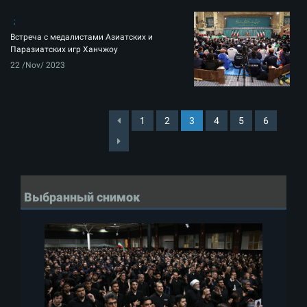
Встреча с медалистами Азиатских и
Паразиатских игр Ханчжоу
22 /Nov/ 2023
1
2
3
4
5
6
Выбранный снимок