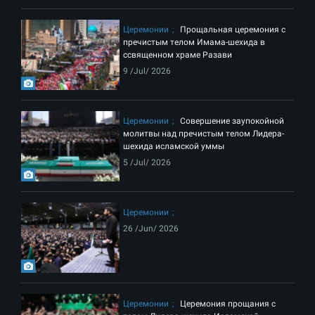
Церемонии
Прощальная церемония с
пречистым телом Имама-шехида в
ссвященном храме Разави
9 /Jul/ 2026
Церемонии
Совершение заупокойной
молитвы над пречистым телом Лидера-
шехида исламской уммы
5 /Jul/ 2026
Церемонии
26 /Jun/ 2026
Церемонии
Церемония прощания с