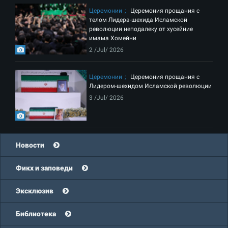
Церемонии
Церемония прощания с
телом Лидера-шехида Исламской
революции неподалеку от хусейние
имама Хомейни
2 /Jul/ 2026
Церемонии
Церемония прощания с
Лидером-шехидом Исламской революции
3 /Jul/ 2026
Новости
Фикх и заповеди
Эксклюзив
Библиотека