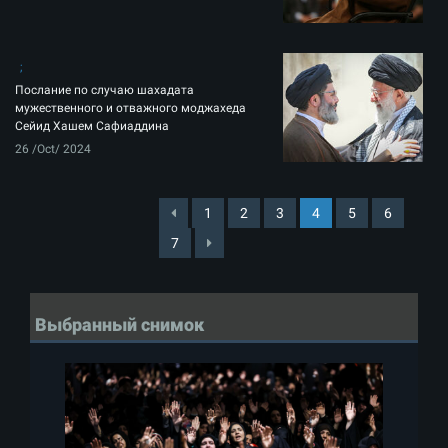
Послание по случаю шахадата
мужественного и отважного моджахеда
Сейид Хашем Сафиаддина
26 /Oct/ 2024
1
2
3
4
5
6
7
Выбранный снимок