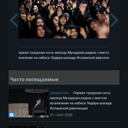
Previous
Первая траурная ночь месяца Мухаррам рядом с местом
вознесения на небеса Лидера-шехида Исламской революции
во
Часто посещаемые
Церемонии
Первая траурная ночь
месяца Мухаррам рядом с местом
вознесения на небеса Лидера-шехида
Исламской революции
21 /Jun/ 2026