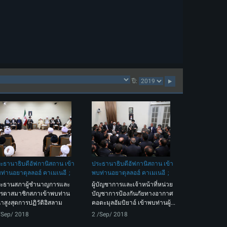
ปี:
ะธานาธิบดีอัฟกานิสถาน เข้า
ประธานาธิบดีอัฟกานิสถาน เข้า
ท่านอยาตุลลอฮ์ คาเมเนอี
พบท่านอยาตุลลอฮ์ คาเมเนอี
ะธานสภาผู้ชำนาญการและ
ผู้บัญชาการและเจ้าหน้าที่หน่วย
รดาสมาชิกสภาเข้าพบท่าน
บัญชาการป้องกันภัยทางอากาศ
้นำสูงสุดการปฏิวัติอิสลาม
คอตะมุลอัมบิยาอ์ เข้าพบท่านผู้...
/Sep/ 2018
2 /Sep/ 2018