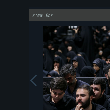
ภาพที่เลือก
Previou