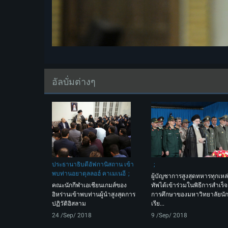
อัลบั่มต่างๆ
ประธานาธิบดีอัฟกานิสถาน เข้า
พบท่านอยาตุลลอฮ์ คาเมเนอี
ผู้บัญชาการสูงสุดทหารทุกเหล
คณะนักกีฬาเอเชียนเกมส์ของ
ทัพได้เข้าร่วมในพิธีการสำเร็จ
อิหร่านเข้าพบท่านผู้นำสูงสุดการ
การศึกษาของมหาวิทยาลัยนั
ปฏิวัติอิสลาม
เรีย...
24 /Sep/ 2018
9 /Sep/ 2018