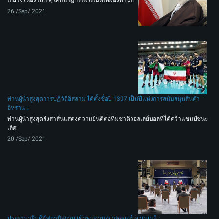
เสียใจ เนื่องในเหตุโศกนาฏกรรมระเบิดเหมืองทาบัส
26 /Sep/ 2021
ท่านผู้นำสูงสุดการปฏิวัติอิสลาม ได้ตั้งชื่อปี 1397 เป็นปีแห่งการสนับสนุนสินค้า
อิหร่าน
ท่านผู้นำสูงสุดส่งสาส์นแสดงความยินดีต่อทีมชาติวอลเลย์บอลที่ได้คว้าแชมป์ชนะ
เลิศ
20 /Sep/ 2021
ประธานาธิบดีอัฟกานิสถาน เข้าพบท่านอยาตุลลอฮ์ คาเมเนอี