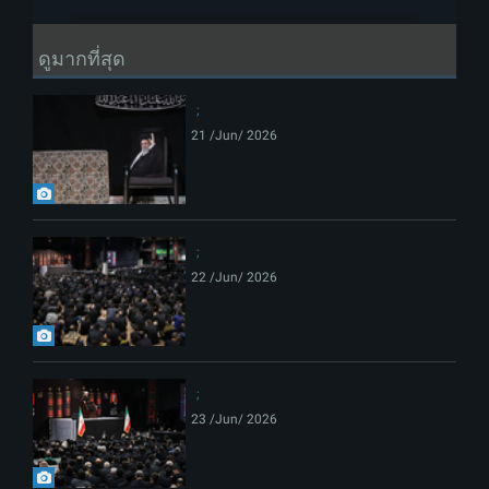
ดูมากที่สุด
21 /Jun/ 2026
22 /Jun/ 2026
23 /Jun/ 2026