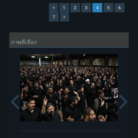
1
2
3
4
5
6
7
ภาพที่เลือก
Previous