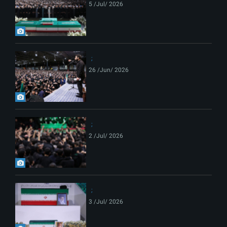
5 /Jul/ 2026
26 /Jun/ 2026
2 /Jul/ 2026
3 /Jul/ 2026