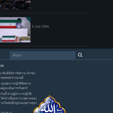
3 /Jul/ 2026
าพ
าธิบดีอัฟกานิสถาน เข้าพบ
าตุลลอฮ์ คาเมเนอี
นำสูงสุดการปฏิวัติอิสลาม
นคุฏบะฮ์นมาซวันศุกร์
าวันนี้ ท่านผู้นำการปฏิวัติ
 ได้เข้าเยี่ยมคารวะสุสานของ
มามโคมัยนี(รฎ)และสุสานชุฮา