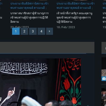
้า
ประธานาธิบดีอัฟกานิสถาน เข้า
ประธานาธิบดีอัฟกานิสถาน เข้า
ปร
พบท่านอยาตุลลอฮ์ คาเมเนอี
พบท่านอยาตุลลอฮ์ คาเมเนอี
พบ
บรรดาสมาชิกสภาผู้ชำนาญการ
เจ้าหน้าที่ภาครัฐฯ คณะทุตานู
ปร
าม
เข้าพบท่านผู้นำสูงสุดการปฏิวัติ
ทูตเข้าพบท่านผู้นำสูงสุดการ
ตะ
อิสลาม
ปฏิวัติอิสลาม
ท่
23 /Feb/ 2023
18 /Feb/ 2023
15
1
2
3
4