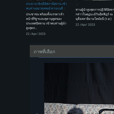
ประธานาธิบดีอัฟกานิสถาน เข้า
พบท่านอยาตุลลอฮ์ คาเมเนอี
ท่านผู้นำสูงสุดการปฏิวัติอิสล
ประชาชน พร้อมทั้งบรรดาเจ้า
กล่าวในคุฏบะฮ์วันอีดฟิฏร์ ณ
หน้าที่รัฐฯและทุตานุทูตของ
มุศ็อลลาอิมามโคมัยนี (ร.ฮ.)
ประเทศอิสลาม เข้าพบท่านผู้นำ
22 /Apr/ 2023
สูงสุดก...
22 /Apr/ 2023
ภาพที่เลือก