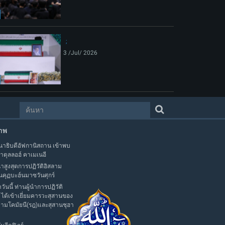
3 /Jul/ 2026
าพ
าธิบดีอัฟกานิสถาน เข้าพบ
าตุลลอฮ์ คาเมเนอี
นำสูงสุดการปฏิวัติอิสลาม
นคุฏบะฮ์นมาซวันศุกร์
าวันนี้ ท่านผู้นำการปฏิวัติ
 ได้เข้าเยี่ยมคารวะสุสานของ
มามโคมัยนี(รฎ)และสุสานชุฮา