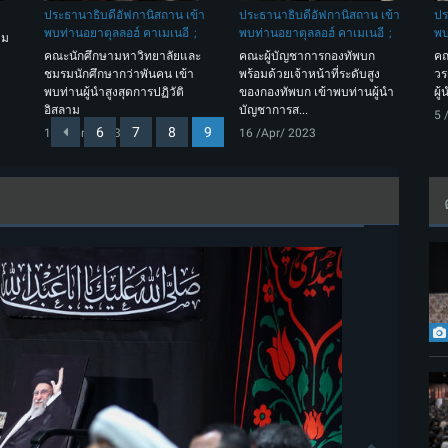
ประธานาธิบดีอัฟกานิสถาน เข้า
ประธานาธิบดีอัฟกานิสถาน เข้า
ปร
พบท่านอยาตุลลอฮ์ คาเมเนอี
พบท่านอยาตุลลอฮ์ คาเมเนอี
พบ
าม
คณะนักศึกษามหาวิทยาลัยและ
คณะผู้บัญชาการกองทัพบก
คณ
ชมรมนักศึกษากว่าพันคน เข้า
พร้อมด้วยเจ้าหน้าที่ระดับสูง
วร
พบท่านผู้นำสูงสุดการปฏิวัติ
ของกองทัพบก เข้าพบท่านผู้นำ
ผู
อิสลาม
บัญชาการส...
5 
6
7
8
9
18 /Apr/ 2023
16 /Apr/ 2023