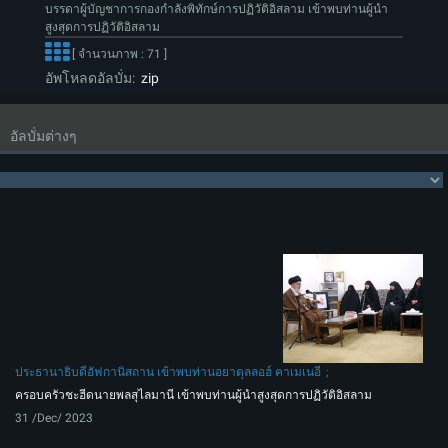
บรรดาผู้บัญชาการกองกำลังพิทักษ์การปฏิวัติอิสลาม เข้าพบท่านผู้นำ
สูงสุดการปฏิวัติอิสลาม
[ จำนวนภาพ : 71 ]
อัพโหลดอัลบั่ม:
zip
อัลบั่มต่างๆ
ประธานาธิบดีอัฟกานิสถาน เข้าพบท่านอยาตุลลอฮ์ คาเมเนอี
ครอบครัวชะฮีดนายพลสุไลมานี เข้าพบท่านผู้นำสูงสุดการปฏิวัติอิสลาม
31 /Dec/ 2023