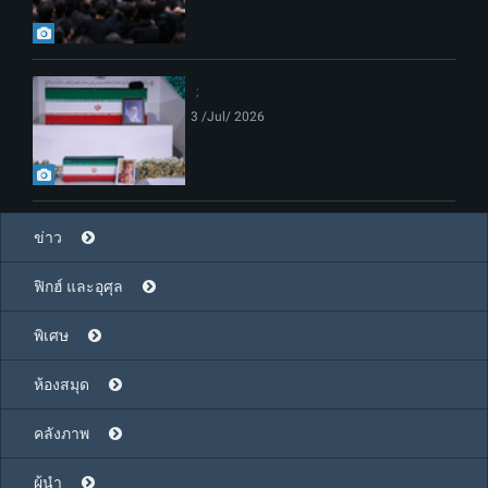
3 /Jul/ 2026
ข่าว
ฟิกฮ์ และอุศุล
พิเศษ
ห้องสมุด
คลังภาพ
ผู้นำ