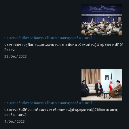
ประธานาธิบดีอัฟกานิสถาน เข้าพบท่านอยาตุลลอฮ์ คาเมเนอี
ประชาชนชาวคูซิสตานและเคอร์มาน หลายพันคน เข้าพบท่านผู้นำสูงสุดการปฏิวัติ
อิสลาม
23 /Dec/ 2023
ประธานาธิบดีอัฟกานิสถาน เข้าพบท่านอยาตุลลอฮ์ คาเมเนอี
ประธานาธิบดีคิวบา พร้อมคณะฯ เข้าพบท่านผู้นำสูงสุดการปฏิวัติอิสลาม อยาตุ
ลลอฮ์ คาเมเนอี
4 /Dec/ 2023