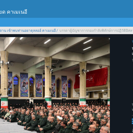
เยด คาเมเนอี
ถาน เข้าพบท่านอยาตุลลอฮ์ คาเมเนอี
บรรดาผู้บัญชาการกองกำลังพิทักษ์การปฏิวัติอิสลา