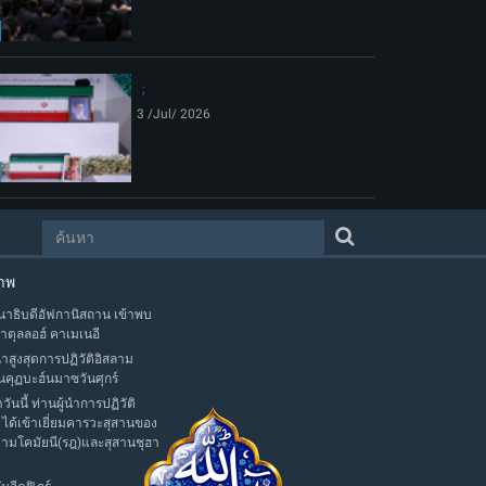
3 /Jul/ 2026
าพ
าธิบดีอัฟกานิสถาน เข้าพบ
าตุลลอฮ์ คาเมเนอี
นำสูงสุดการปฏิวัติอิสลาม
นคุฏบะฮ์นมาซวันศุกร์
าวันนี้ ท่านผู้นำการปฏิวัติ
 ได้เข้าเยี่ยมคารวะสุสานของ
มามโคมัยนี(รฎ)และสุสานชุฮา