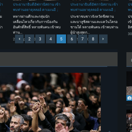
้า
ประธานาธิบดีอัฟกานิสถาน เข้า
ประธานาธิบดีอัฟกานิสถาน เข้า
ปร
พบท่านอยาตุลลอฮ์ คาเมเนอี
พบท่านอยาตุลลอฮ์ คาเมเนอี
พบ
าม
ทหารผ่านศึกและกลุ่มนัก
ประชาชนชาวจังหวัดซีสตาน
ปร
เคลื่อนไหวเกี่ยวกับการป้องกัน
และบาลูชิสตานและแคว้นโครอ
เข
นำ
อันศักดิ์สิทธิ์ หลายพันคน เข้าพบ
ซานใต้ หลายพันคน เข้าพบท่าน
อิ
ท่าน...
ผู้นำสูงสุดก...
30
2
3
4
5
6
7
8
20 /Sep/ 2023
11 /Sep/ 2023