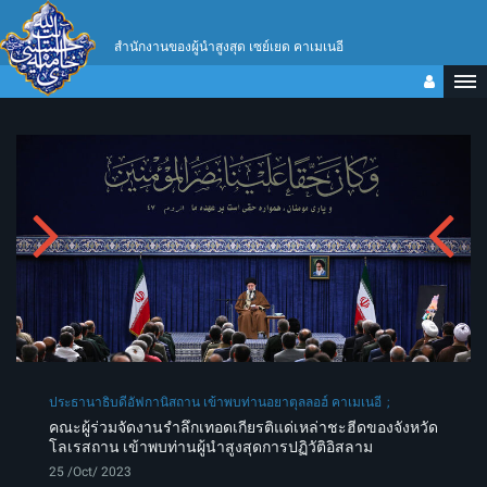
สำนักงานของผู้นำสูงสุด เซย์เยด คาเมเนอี
ประธานาธิบดีอัฟกานิสถาน เข้าพบท่านอยาตุลลอฮ์ คาเมเนอี
คณะผู้ร่วมจัดงานรำลึกเทอดเกียรติแด่เหล่าชะฮีดของจังหวัด
โลเรสถาน เข้าพบท่านผู้นำสูงสุดการปฏิวัติอิสลาม
25 /Oct/ 2023