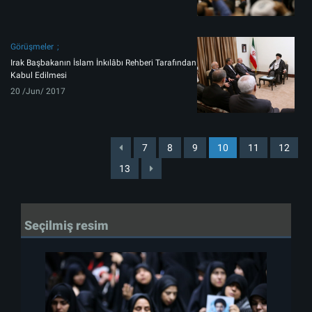
Görüşmeler
Irak Başbakanın İslam İnkılâbı Rehberi Tarafından
Kabul Edilmesi
20 /Jun/ 2017
7
8
9
10
11
12
13
Seçilmiş resim