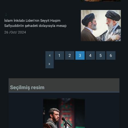
İslam İnkılabı Lideri'nin Seyyit Haşim
Safiyuddin'in şehadeti dolayısıyla mesajı
26 /Oct/ 2024
1
2
3
4
5
6
Seçilmiş resim