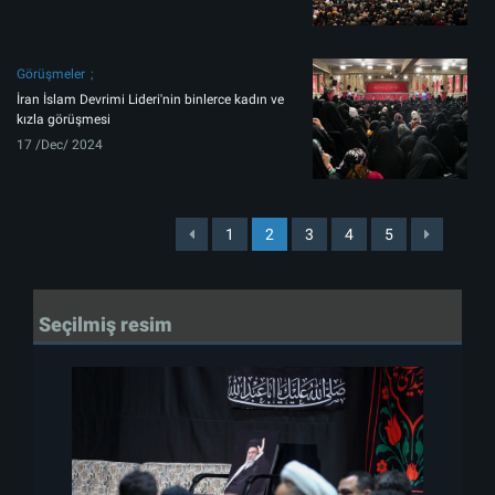
Görüşmeler
İran İslam Devrimi Lideri'nin binlerce kadın ve
kızla görüşmesi
17 /Dec/ 2024
1
2
3
4
5
Seçilmiş resim