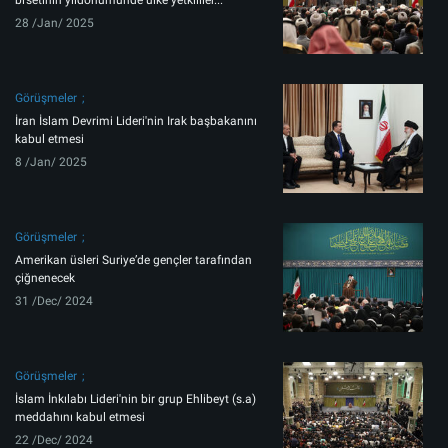
bi’setinin yıldönümünde ülke yetkililer...
28 /Jan/ 2025
Görüşmeler
İran İslam Devrimi Lideri'nin Irak başbakanını
kabul etmesi
8 /Jan/ 2025
Görüşmeler
Amerikan üsleri Suriye’de gençler tarafından
çiğnenecek
31 /Dec/ 2024
Görüşmeler
İslam İnkılabı Lideri'nin bir grup Ehlibeyt (s.a)
meddahını kabul etmesi
22 /Dec/ 2024