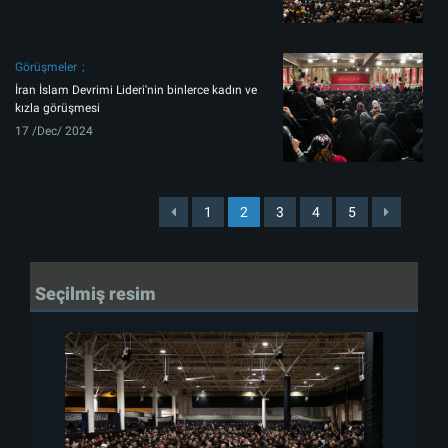
Görüşmeler
İran İslam Devrimi Lideri'nin binlerce kadın ve
kızla görüşmesi
17 /Dec/ 2024
1
2
3
4
5
Seçilmiş resim