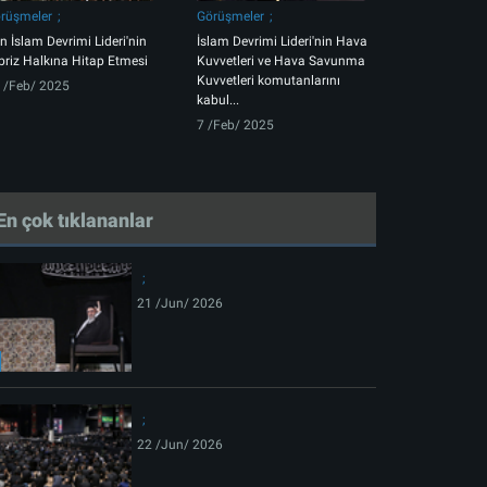
rüşmeler
Görüşmeler
an İslam Devrimi Lideri'nin
İslam Devrimi Lideri'nin Hava
briz Halkına Hitap Etmesi
Kuvvetleri ve Hava Savunma
Kuvvetleri komutanlarını
 /Feb/ 2025
kabul...
7 /Feb/ 2025
En çok tıklananlar
21 /Jun/ 2026
22 /Jun/ 2026