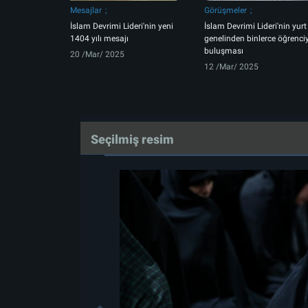
Mesajlar
Görüşmeler
İslam Devrimi Lideri'nin yeni
İslam Devrimi Lideri'nin yurt
1404 yılı mesajı
genelinden binlerce öğrenci
buluşması
20 /Mar/ 2025
12 /Mar/ 2025
Seçilmiş resim