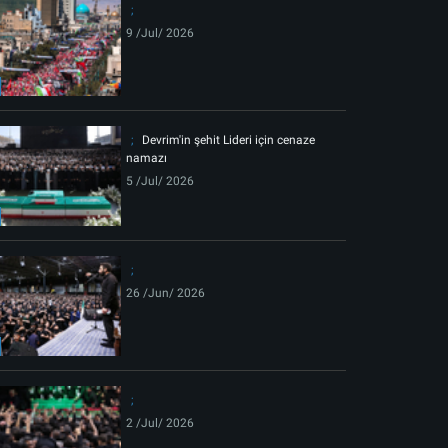
9 /Jul/ 2026
Devrim'in şehit Lideri için cenaze
namazı
5 /Jul/ 2026
26 /Jun/ 2026
2 /Jul/ 2026