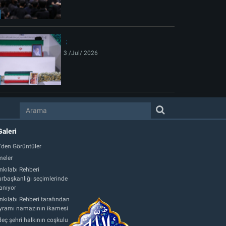
3 /Jul/ 2026
Galeri
'den Görüntüler
eler
nkılabı Rehberi
başkanlığı seçimlerinde
anıyor
nkılabı Rehberi tarafından
ayramı namazının ikamesi
eç şehri halkının coşkulu