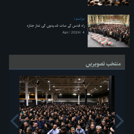
مراسم
راہ قدس کے سات شہیدوں کی نماز جنازہ
4 /Apr/ 2024
منتخب تصویریں
s
Next