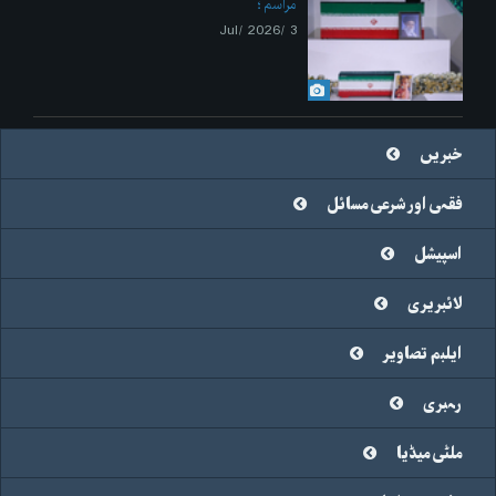
مراسم
3 /Jul/ 2026
خبریں
فقہی اور شرعی مسائل
اسپیشل
لائبریری
ایلبم تصاویر
رہبری
ملٹی میڈیا