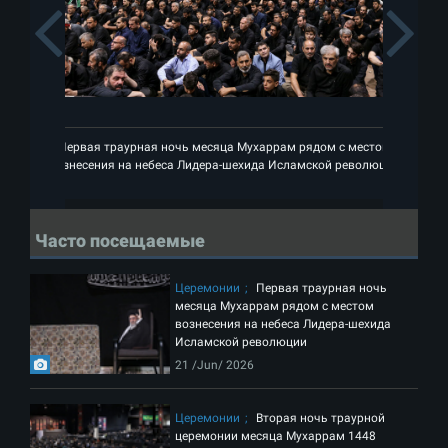
Previous
Первая траурная ночь месяца Мухаррам рядом с местом
П
вознесения на небеса Лидера-шехида Исламской революции
воз
Часто посещаемые
Церемонии
Первая траурная ночь
месяца Мухаррам рядом с местом
вознесения на небеса Лидера-шехида
Исламской революции
21 /Jun/ 2026
Церемонии
Вторая ночь траурной
церемонии месяца Мухаррам 1448