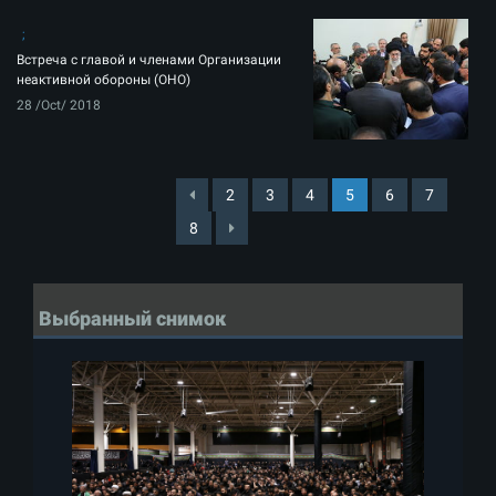
Встреча с главой и членами Организации
неактивной обороны (ОНО)
28 /Oct/ 2018
2
3
4
5
6
7
8
Выбранный снимок