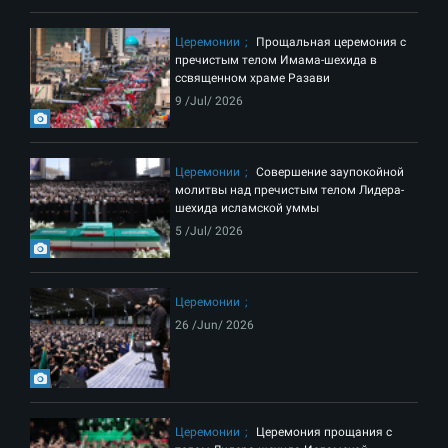
Церемонии
Прощальная церемония с
пречистым телом Имама-шехида в
ссвященном храме Разави
9 /Jul/ 2026
Церемонии
Совершение заупокойной
молитвы над пречистым телом Лидера-
шехида исламской уммы
5 /Jul/ 2026
Церемонии
26 /Jun/ 2026
Церемонии
Церемония прощания с