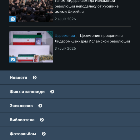
телом Лидера-шехида Исламской
революции неподалеку от хусейние
имама Хомейни
2 /Jul/ 2026
Церемонии
Церемония прощания с
Лидером-шехидом Исламской революции
3 /Jul/ 2026
Новости
Фикх и заповеди
Эксклюзив
Библиотека
Фотоальбом