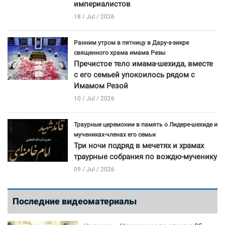
империалистов
18 / Jul / 2026
Ранним утром в пятницу в Дару-з-зикре
священного храма имама Резы
Пречистое тело имама-шехида, вместе
с его семьей упокоилось рядом с
Имамом Резой
10 / Jul / 2026
Траурные церемонии в память о Лидере-шехиде и
мучениках-членах его семьи
Три ночи подряд в мечетях и храмах
траурные собрания по вождю-мученику
09 / Jul / 2026
Последние видеоматериалы