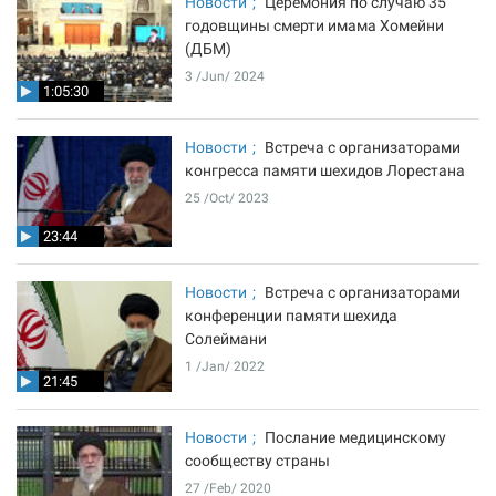
Новости
Церемония по случаю 35
годовщины смерти имама Хомейни
(ДБМ)
3 /Jun/ 2024
1:05:30
Новости
Встреча с организаторами
конгресса памяти шехидов Лорестана
25 /Oct/ 2023
23:44
Новости
Встреча с организаторами
конференции памяти шехида
Солеймани
1 /Jan/ 2022
21:45
Новости
Послание медицинскому
сообществу страны
27 /Feb/ 2020