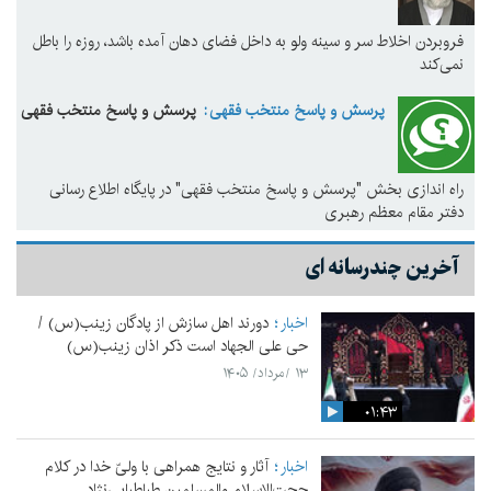
فروبردن اخلاط سر و سینه ولو به داخل فضای دهان آمده باشد، روزه را باطل
نمی‌کند
پرسش و پاسخ منتخب فقهی
پرسش و پاسخ منتخب فقهی
راه اندازی بخش "پرسش و پاسخ منتخب فقهی" در پایگاه اطلاع رسانی
دفتر مقام معظم رهبری
آخرین چندرسانه ای
اخبار
دورند اهل سازش از پادگان زینب(س) /
حی علی الجهاد است ذکر اذان زینب(س)
۱۳ /مرداد/ ۱۴۰۵
۰۱:۴۳
اخبار
آثار و نتایج همراهی با ولیّ خدا در کلام
حجت‌الاسلام والمسلمین طباطبایی‌نژاد