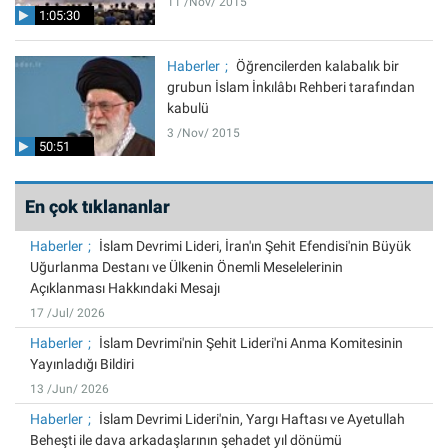
11 /Nov/ 2015
1:05:30
Haberler
Öğrencilerden kalabalık bir
grubun İslam İnkılâbı Rehberi tarafından
kabulü
3 /Nov/ 2015
50:51
En çok tıklananlar
Haberler
İslam Devrimi Lideri, İran'ın Şehit Efendisi'nin Büyük
Uğurlanma Destanı ve Ülkenin Önemli Meselelerinin
Açıklanması Hakkındaki Mesajı
17 /Jul/ 2026
Haberler
İslam Devrimi'nin Şehit Lideri'ni Anma Komitesinin
Yayınladığı Bildiri
13 /Jun/ 2026
Haberler
İslam Devrimi Lideri'nin, Yargı Haftası ve Ayetullah
Beheşti ile dava arkadaşlarının şehadet yıl dönümü