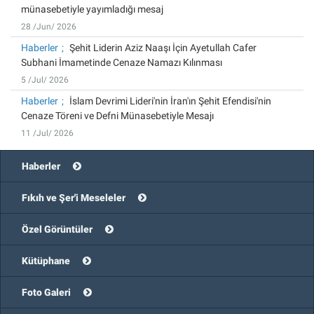
münasebetiyle yayımladığı mesaj
28 /Jun/ 2026
Haberler
Şehit Liderin Aziz Naaşı İçin Ayetullah Cafer
Subhani İmametinde Cenaze Namazı Kılınması
5 /Jul/ 2026
Haberler
İslam Devrimi Lideri'nin İran'ın Şehit Efendisi'nin
Cenaze Töreni ve Defni Münasebetiyle Mesajı
11 /Jul/ 2026
Haberler
Fıkıh ve Şer'i Meseleler
Özel Görüntüler
Kütüphane
Foto Galeri