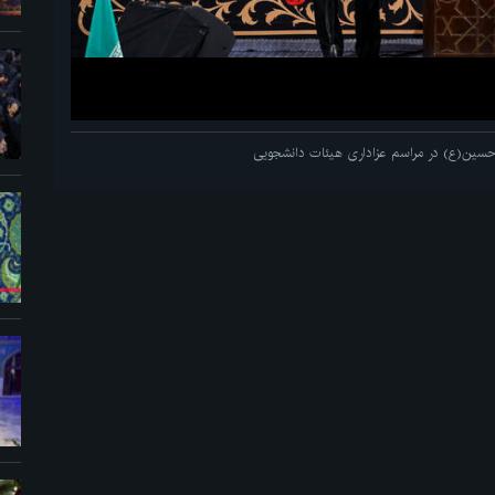
م حسین(ع) در مراسم عزاداری هیئات دانشجویی