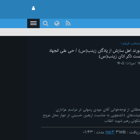
نتخب فیلم
ورند اهل سازش از پادگان زینب(س) / حی علی الجهاد
ست ذکر اذان زینب(س)
رداد/ ۱۴۰۵
حظاتی از نوحه‌خوانی آقای مهدی رسولی در مراسم عزاداری
یئت‌های دانشجویی به مناسبت اربعین حسینی در جوار محل عروج
لکوتی رهبر شهید انقلاب
ریافت
:
۳۱mb
mp۴
مدت
:
۰۱:۴۳