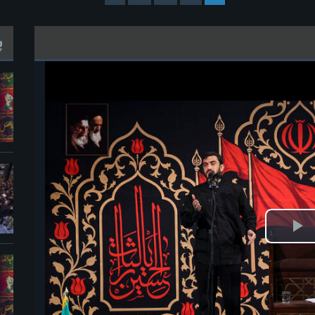
پ
خش
ویدیو