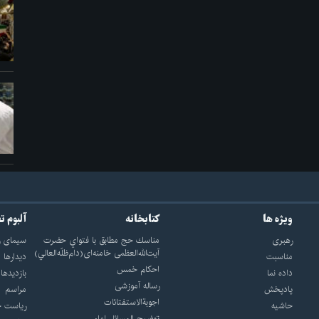
ویژه ها
کتابخانه
آلبوم ت
رهبری
مناسك حج مطابق با فتواي حضرت
سيماى ر
آيت‌الله‌العظمى خامنه‌اى(دام‌ظلّه‌العالي)
مناسبت
ديدارها
احکام خمس
داده نما
بازديدها
رساله آموزشی
پادپخش
مراسم
اجوبة‌الاستفتائات
حاشیه
رياست ج
توضيح المسائل امام