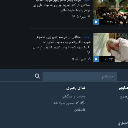
اسلامی در کنار ضریح نورانی حضرت علی‌ بن
موسی‌الرضا علیه‌السلام
۱۹ /تیر/ ۱۴۰۵
۰۲:۲۰
اخبار
لحظاتی از مراسم غبارروبی مضجع
شریف ثامن‌الحجج، حضرت امام رضا
علیه‌السلام توسط رهبر شهید انقلاب در سال
۹۶
۰۱:۳۳
۱۸ /تیر/ ۱۴۰۵
صاویر
ندای رهبری
هبرى
وحدت و همگرایی
آنگاه که آسمان سیاه شد
فلسطین
مهوري