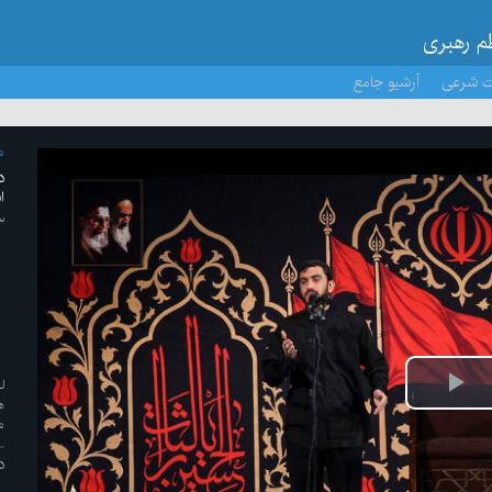
ظم رهبری
ت شرعی
آرشیو جامع
م
د
ا
۱۳ /م
ل
پخش
ه
م
ویدیو
د