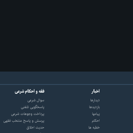
اخبار
فقه و احکام شرعی
دیدارها
سوال شرعی
بازديدها
پاسخگویی تلفنی
پيامها
پرداخت وجوهات شرعی
احكام
پرسش و پاسخ منتخب فقهی
خطبه ها
حدیث اخلاق