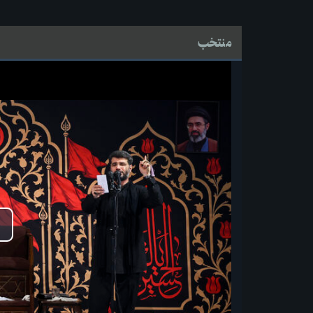
منتخب
پ