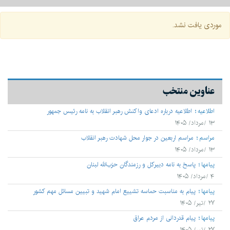
آلبوم تصاویر
۱۳۹۹
مهر
در رسانه ها
۱۳۹۸
آبان
موردی یافت نشد.
۱۳۹۷
آذر
۱۳۹۶
دی
۱۳۹۵
بهمن
عناوین منتخب
۱۳۹۴
اسفند
اطلاعیه
اطلاعیه درباره ادعای واکنش رهبر انقلاب به نامه رئیس جمهور
۱۳۹۳
۱۳ /مرداد/ ۱۴۰۵
۱۳۹۲
مراسم
مراسم اربعین در جوار محل شهادت رهبر انقلاب
۱۳ /مرداد/ ۱۴۰۵
۱۳۹۱
پيامها
پاسخ به نامه دبیرکل و رزمندگان حزب‌الله لبنان
۱۳۹۰
۴ /مرداد/ ۱۴۰۵
پيامها
پیام به مناسبت حماسه تشییع امام شهید و تبیین مسائل مهم کشور
۱۳۸۹
۲۷ /تیر/ ۱۴۰۵
۱۳۸۸
پيامها
پیام قدردانی از مردم عراق
۲۷ /تیر/ ۱۴۰۵