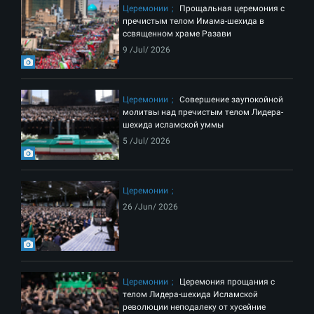
Церемонии
Прощальная церемония с
пречистым телом Имама-шехида в
ссвященном храме Разави
9 /Jul/ 2026
Церемонии
Совершение заупокойной
молитвы над пречистым телом Лидера-
шехида исламской уммы
5 /Jul/ 2026
Церемонии
26 /Jun/ 2026
Церемонии
Церемония прощания с
телом Лидера-шехида Исламской
революции неподалеку от хусейние