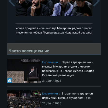
Previous
Первая траурная ночь месяца Мухаррам рядом с местом
П
вознесения на небеса Лидера-шехида Исламской революции
воз
Часто посещаемые
Церемонии
Первая траурная ночь
месяца Мухаррам рядом с местом
вознесения на небеса Лидера-шехида
Исламской революции
21 /Jun/ 2026
Церемонии
Вторая ночь траурной
церемонии месяца Мухаррам 1448
22 /Jun/ 2026