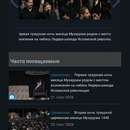
Previous
Первая траурная ночь месяца Мухаррам рядом с местом
П
вознесения на небеса Лидера-шехида Исламской революции
во
Часто посещаемые
Церемонии
Первая траурная ночь
месяца Мухаррам рядом с местом
вознесения на небеса Лидера-шехида
Исламской революции
21 /Jun/ 2026
Церемонии
Вторая ночь траурной
церемонии месяца Мухаррам 1448
22 /Jun/ 2026