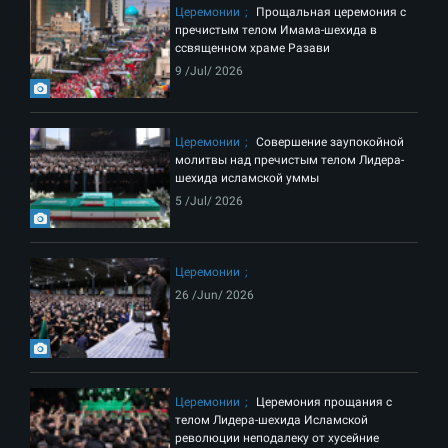
Церемонии
Прощальная церемония с
пречистым телом Имама-шехида в
ссвященном храме Разави
9 /Jul/ 2026
Церемонии
Совершение заупокойной
молитвы над пречистым телом Лидера-
шехида исламской уммы
5 /Jul/ 2026
Церемонии
26 /Jun/ 2026
Церемонии
Церемония прощания с
телом Лидера-шехида Исламской
революции неподалеку от хусейние