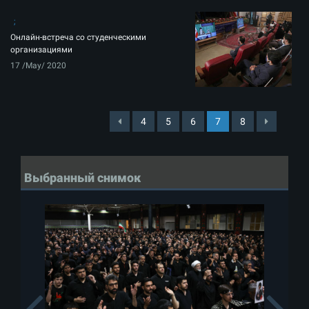
Онлайн-встреча со студенческими
организациями
17 /May/ 2020
4
5
6
7
8
Выбранный снимок