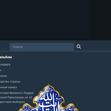
альбом
 лидера
ы
онии
одство страны
чный намаз
тствие Великого Лидера
ской Революции на 10
дентских выборах