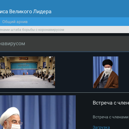
иса Великого Лидера
Общий архив
ленами штаба борьбы с коронавирусом
онавирусом
Встреча с чле
Встреча с членами
Загрузка