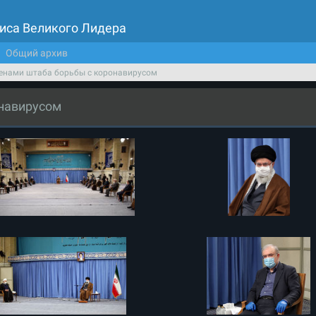
иса Великого Лидера
Общий архив
ленами штаба борьбы с коронавирусом
онавирусом