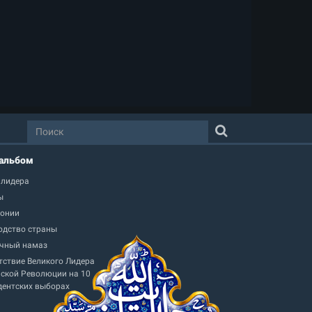
альбом
 лидера
ы
онии
одство страны
чный намаз
тствие Великого Лидера
ской Революции на 10
дентских выборах