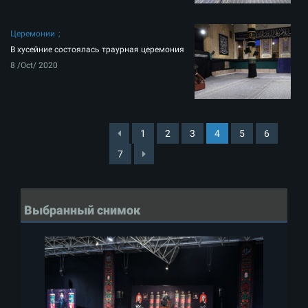
Церемонии
В хусейние состоялась траурная церемония
8 /Oct/ 2020
1
2
3
4
5
6
7
Выбранный снимок