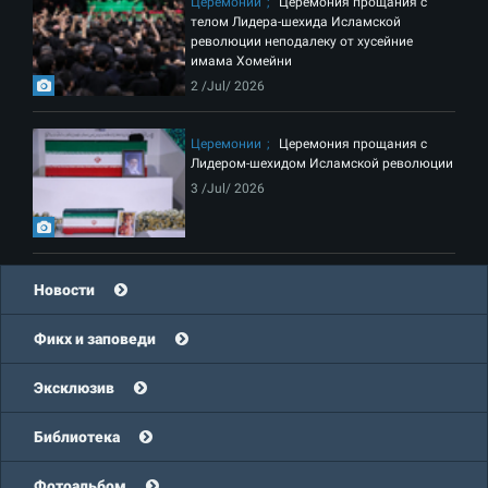
Церемонии
Церемония прощания с
телом Лидера-шехида Исламской
революции неподалеку от хусейние
имама Хомейни
2 /Jul/ 2026
Церемонии
Церемония прощания с
Лидером-шехидом Исламской революции
3 /Jul/ 2026
Новости
Фикх и заповеди
Эксклюзив
Библиотека
Фотоальбом