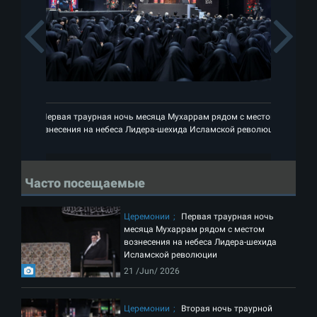
Previous
Первая траурная ночь месяца Мухаррам рядом с местом
П
вознесения на небеса Лидера-шехида Исламской революции
во
Часто посещаемые
Церемонии
Первая траурная ночь
месяца Мухаррам рядом с местом
вознесения на небеса Лидера-шехида
Исламской революции
21 /Jun/ 2026
Церемонии
Вторая ночь траурной