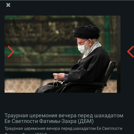
Информационный блок офиса Великого Лидера
Траурная церемония вечера перед шахадатом Ее
Светлости Фатимы-Захра (ДБМ)
Скачать альбом:
zip
Траурная церемония вечера перед шахадатом
Ее Светлости Фатимы-Захра (ДБМ)
Траурная церемония вечера перед шахадатом Ее Светлости