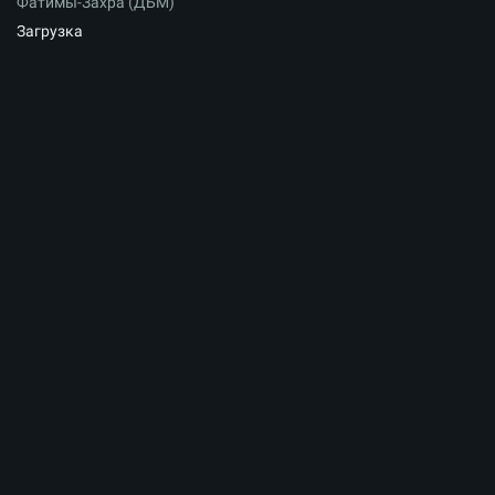
Фатимы-Захра (ДБМ)
Загрузка