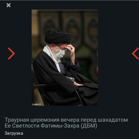
Информационный блок офиса Великого Лидера
Траурная церемония вечера перед шахадатом Ее
Светлости Фатимы-Захра (ДБМ)
Скачать альбом:
zip
Траурная церемония вечера перед шахадатом
Ее Светлости Фатимы-Захра (ДБМ)
Загрузка