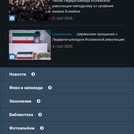
телом Лидера-шехида Исламской
революции неподалеку от хусейние
имама Хомейни
2 /Jul/ 2026
Церемонии
Церемония прощания с
Лидером-шехидом Исламской революции
3 /Jul/ 2026
Новости
Фикх и заповеди
Эксклюзив
Библиотека
Фотоальбом