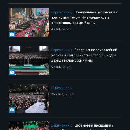
Церемонии
Прощальная церемония с
пречистым телом Имама-шехида в
ссвященном храме Разави
9 /Jul/ 2026
Церемонии
Совершение заупокойной
молитвы над пречистым телом Лидера-
шехида исламской уммы
5 /Jul/ 2026
Церемонии
26 /Jun/ 2026
Церемонии
Церемония прощания с