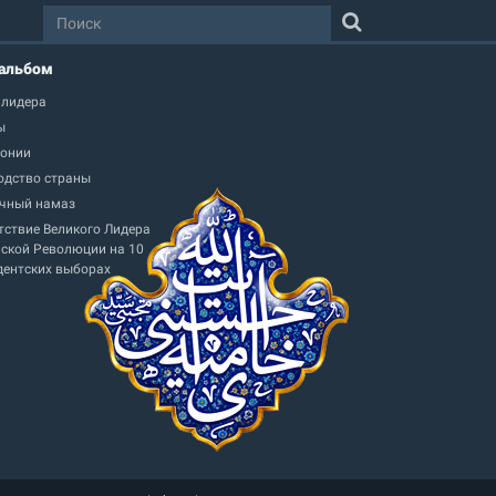
альбом
 лидера
ы
онии
одство страны
чный намаз
тствие Великого Лидера
ской Революции на 10
дентских выборах