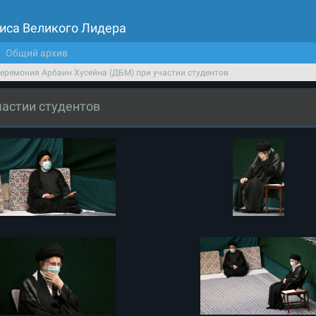
иса Великого Лидера
Общий архив
еремония Арбаин Хусейна (ДБМ) при участии студентов
частии студентов