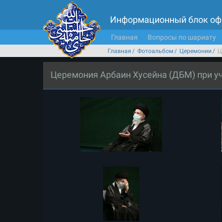
Информационный блок оф
Главная
Вопросы по шариату
Главная
Фотоальбом
Церемонии
Ц
Церемония Арбаин Хусейна (ДБМ) при у