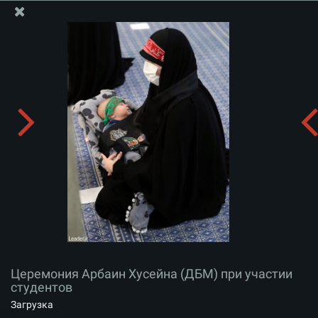
Информационный блок офиса Великого Лидера
Церемония Арбаин Хусейна (ДБМ) при участии
студентов
Скачать альбом:
zip
Церемония Арбаин Хусейна (ДБМ) при участии
студентов
Загрузка