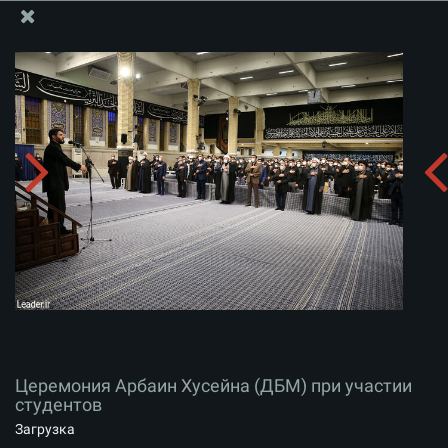
Информационный блок офиса Великого Лидера
Церемония Арбаин Хусейна (ДБМ) при участии
студентов
Скачать альбом:
zip
Церемония Арбаин Хусейна (ДБМ) при участии
студентов
Загрузка