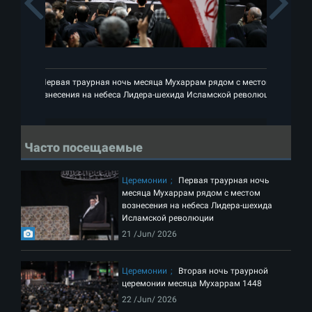
Previous
Первая траурная ночь месяца Мухаррам рядом с местом
П
вознесения на небеса Лидера-шехида Исламской революции
во
Часто посещаемые
Церемонии
Первая траурная ночь
месяца Мухаррам рядом с местом
вознесения на небеса Лидера-шехида
Исламской революции
21 /Jun/ 2026
Церемонии
Вторая ночь траурной
церемонии месяца Мухаррам 1448
22 /Jun/ 2026