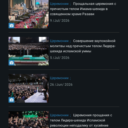
Церемонии
Прощальная церемония с
пречистым телом Имама-шехида в
ссвященном храме Разави
9 /Jul/ 2026
Церемонии
Совершение заупокойной
молитвы над пречистым телом Лидера-
шехида исламской уммы
5 /Jul/ 2026
Церемонии
26 /Jun/ 2026
Церемонии
Церемония прощания с
телом Лидера-шехида Исламской
революции неподалеку от хусейние